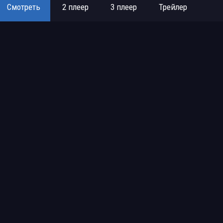
Смотреть
2 плеер
3 плеер
Трейлер