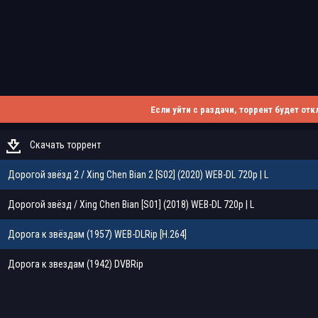
Если уйти с раздачи, торрент будет отк
Скачать торрент
Дорогой звёзд 2 / Xing Chen Bian 2 [S02] (2020) WEB-DL 720p | L
Дорогой звёзд / Xing Chen Bian [S01] (2018) WEB-DL 720p | L
Дорога к звёздам (1957) WEB-DLRip [H.264]
Дорога к звездам (1942) DVBRip