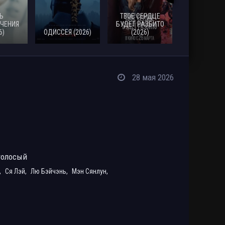
Ь
ТВОЕ СЕРДЦЕ
ЧЕНИЯ
БУДЕТ РАЗБИТО
6)
ОДИССЕЯ (2026)
(2026)
МОАНА (20
28 мая 2026
голосый
,
Ся Лэй,
Лю Бэйчэнь,
Мэн Сянлун,