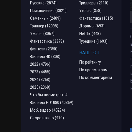
Русские (2874)
Триллеры (2110)
Приключения (3021)
Ужасы (358)
Семейный (2409)
Фантастика (1015)
Триллер (12098)
Дорамы (693)
Ужасы (8067)
Netflix (448)
Фантастика (3378)
Турецкие (1693)
Фэнтези (2350)
НАШ ТОП
Фильмы 4К (308)
По рейтингу
2022 (4796)
По просмотрам
2023 (4455)
По комментариям
2024 (3268)
2025 (2368)
Что бы посмотреть?
Фильмы HD1080 (40369)
Моб. видео (45294)
Скоро в кино (910)