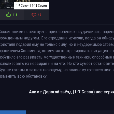
1-7 Сезон | 1-12 Серия
118
40
Сюжет аниме повествует о приключениях неудачливого парен
врожденным недугом. Его страдания исчезли, когда он обнару
кристалл подарил ему не только силу, но и неудержимое стре
правителем Хонгменга, он мечтал контролировать ситуацию от
побудило его развивать могущественные техники, способные п
использовать их невзирая ни на что. Но кто сумеет остановить
Будьте готовы к захватывающему, но опасному путешествию 
изменить всю обстановку.
Аниме Дорогой звёзд (1-7 Сезон) все сер