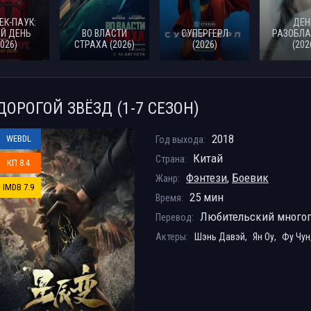
ЕК-ПАУК:
ДЕН
Й ДЕНЬ
ВО ВЛАСТИ
СУПЕРГЕРЛ
РАЗОБЛА
2026)
СТРАХА (2026)
(2026)
(202
ДОРОГОЙ ЗВЁЗД (1-7 СЕЗОН)
2018
WEBDL
Год выхода:
Китай
Страна:
КП 8.4
Фэнтези
,
Боевик
Жанр:
IMDB 7.9
25 мин
Время:
Любительский много
Перевод:
Актеры:
Шэнь Давэй,
Ян Оу,
Фу Чун