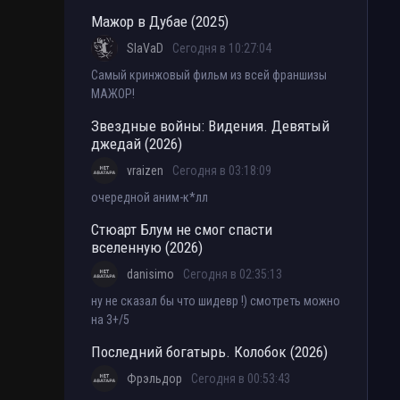
Мажор в Дубае (2025)
SlaVaD
Сегодня в 10:27:04
Самый кринжовый фильм из всей франшизы
МАЖОР!
Звездные войны: Видения. Девятый
джедай (2026)
vraizen
Сегодня в 03:18:09
очередной аним-к*лл
Стюарт Блум не смог спасти
вселенную (2026)
danisimo
Сегодня в 02:35:13
ну не сказал бы что шидевр !) смотреть можно
на 3+/5
Последний богатырь. Колобок (2026)
Фрэльдор
Сегодня в 00:53:43