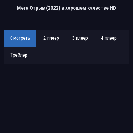
Мега Отрыв (2022) в хорошем качестве HD
Смотреть
2 плеер
3 плеер
4 плеер
Трейлер