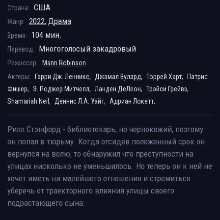
США
Страна:
2022
,
Драма
Жанр:
104 мин.
Время:
Многоголосый закадровый
Перевод:
Режиссер:
Mann Robinson
Актеры:
Гарри Дж. Ленникс,
Джамал Вулард,
Торрей Харт,
Патрис
Фишер,
Э. Роджер Митчелл,
Ланден ДеЛеон,
Трэйси Грейвз,
Shamariah Neil,
Деннис Л.А. Уайт,
Адриан Локетт,
Рилл Стэнфорд - библиотекарь, но чернокожий, поэтому
он попал в тюрьму. Когда отсидев положенный срок он
вернулся на волю, то обнаружил что преступности на
улицах нисколько не уменьшилось. Но теперь он к ней не
хочет иметь ни малейшего отношения и стремиться
уберечь от траекторного влияния улицы своего
подрастающего сына.