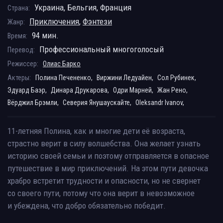
Украина, Бельгия, Франция
Страна:
Приключения
,
Фэнтези
Жанр:
94 мин.
Время:
Профессиональный многоголосый
Перевод:
Режиссер:
Олиас Барко
Актеры:
Полина Печененко,
Виржини Ледуайен,
Сол Рубинек,
Эдуард Баэр,
Динара Друкарова,
Одри Марней,
Жан Рено,
Вёрджил Брэмли,
Северия Янушаускайте,
Oleksandr Ivanov,
11-летняя Полина, как и многие дети её возраста,
страстно верит в силу волшебства. Она желает узнать
историю своей семьи и поэтому отправляется в опасное
путешествие в мир приключений. На этом пути девочка
храбро встретит трудности и опасности, но не свернет
со своего пути, потому что она верит в невозможное
и убеждена, что добро обязательно победит.