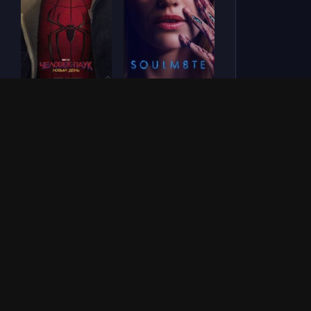
Человек-паук: Новый
СОУЛМ8ЙТ (2026)
день (2026)
Зловещие мертвецы:
Последний богатырь.
Пекло (2026)
Колобок (2026)
ОБНОВЛЕНИЯ СЕРИАЛОВ