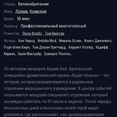
Великобритания
Страна:
Драма
,
Комедии
Жанр:
50 мин
Время:
Профессиональный многоголосый
Перевод:
,
Режиссер:
Люси Форбс
Том Кингсли
Актеры:
Бен Уишоу,
Ambika Mod,
Мишель Остин,
Алекс Дженнингс,
Рори Флек-Бирн,
Том Дюран Притчард,
Харриет Уолтер,
Кадифф
Кирван,
Эшли Макгуайр,
Dywayne Thomas,
По мотивам мемуаров Адама Кея. Британский
комедийно-драматический сериал «Будет больно» – это
история, которая разворачивается в родильном
отделении медицинского учреждения. В центре событий
оказывается младший специалист отделения, который
вынужден работать по 97 часов в неделю. После череды
бесконечных дней и бессонных ночей герой ведет
дневники, где рассказывает, как душераздирающие