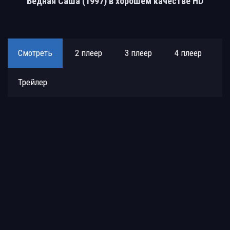
Бедная Саша (1997) в хорошем качестве HD
Смотреть
2 плеер
3 плеер
4 плеер
Трейлер