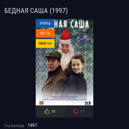
БЕДНАЯ САША (1997)
DVDRip
КП 7.6
IMDB 6.6
20
17
1997
Год выхода: