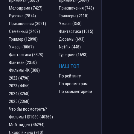
Криминал (5005)
Криминал (2464)
Мелодрама (7427)
Приключения (743)
Русские (2874)
Триллеры (2110)
Приключения (3021)
Ужасы (358)
Семейный (2409)
Фантастика (1015)
Триллер (12098)
Дорамы (693)
Ужасы (8067)
Netflix (448)
Фантастика (3378)
Турецкие (1693)
Фэнтези (2350)
НАШ ТОП
Фильмы 4К (308)
По рейтингу
2022 (4796)
По просмотрам
2023 (4455)
По комментариям
2024 (3268)
2025 (2368)
Что бы посмотреть?
Фильмы HD1080 (40369)
Моб. видео (45294)
Скоро в кино (910)