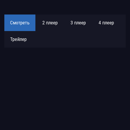
Смотреть
2 плеер
3 плеер
4 плеер
Трейлер