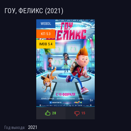
ГОУ, ФЕЛИКС (2021)
WEBDL
КП 5.3
IMDB 5.4
28
15
2021
Год выхода: