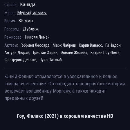
Канада
Страна:
Мультфильмы
Жанр:
85 мин.
Время:
Дубляж
Перевод:
Режиссер:
Николя Лемэй
Актеры:
Гэбриел Лессард,
Марк Лабреш,
Карин Ванасс,
Ги Надон,
Антуан Дюран,
Тристан Харви,
Эвелин Желина,
Катрин Пру-Лемэ,
Фредерик Дезаже,
Луис Лякомб,
Юный Феликс отправляется в увлекательное и полное
юмора путешествие. Он попадает в невероятные истории,
встречает волшебницу Моргану, а также находит
преданных друзей.
Гоу, Феликс (2021) в хорошем качестве HD