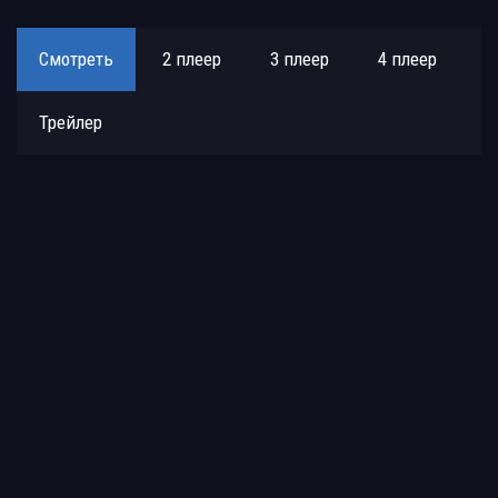
Смотреть
2 плеер
3 плеер
4 плеер
Трейлер