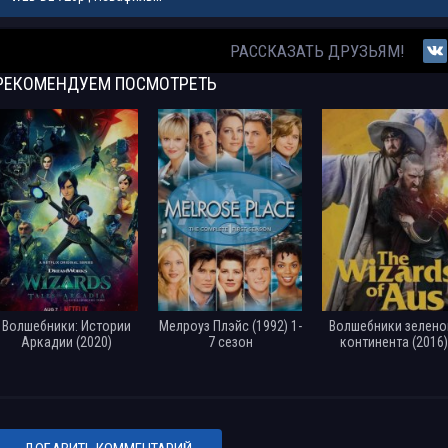
Волшебники из Вэйверли Плэйс в кино / Wizards of Waverly Place: The Mov
РАССКАЗАТЬ ДРУЗЬЯМ!
DVDRip | D
РЕКОМЕНДУЕМ
ПОСМОТРЕТЬ
Волшебники из Вэйверли Плэйс в кино / Wizards of Waverly Place: The Mov
DVD9 | D
Волшебники: Истории
Мелроуз Плэйс (1992) 1-
Волшебники зелено
Аркадии (2020)
7 сезон
континента (2016)