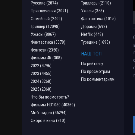
Русские (2874)
Триллеры (2110)
Приключения (3021)
Ужасы (358)
Семейный (2409)
Фантастика (1015)
Триллер (12098)
Дорамы (693)
Ужасы (8067)
Netflix (448)
Фантастика (3378)
Турецкие (1693)
Фэнтези (2350)
НАШ ТОП
Фильмы 4К (308)
По рейтингу
2022 (4796)
По просмотрам
2023 (4455)
По комментариям
2024 (3268)
2025 (2368)
Что бы посмотреть?
Фильмы HD1080 (40369)
Моб. видео (45294)
Скоро в кино (910)