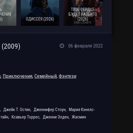
Ь
ТВОЕ СЕРДЦЕ
ЧЕНИЯ
БУДЕТ РАЗБИТО
6)
ОДИССЕЯ (2026)
(2026)
МОАНА (20
(2009)
06 февраля 2022
я
,
Приключения
,
Семейный
,
Фэнтези
,
Джейк Т. Остин,
Дженнифер Стоун,
Мария Кэнелс-
нтайн,
Ксавьер Торрес,
Дженни Элден,
Жасмин