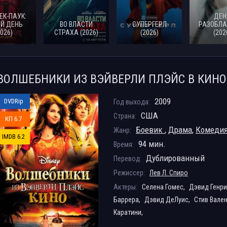
ЕК-ПАУК:
ДЕН
Й ДЕНЬ
ВО ВЛАСТИ
СУПЕРГЕРЛ
РАЗОБЛА
2026)
СТРАХА (2026)
(2026)
(202
ВОЛШЕБНИКИ ИЗ ВЭЙВЕРЛИ ПЛЭЙС В КИНО 
2009
DVDRip
Год выхода:
США
Страна:
КП 6.7
Боевик
,
Драма
,
Комеди
Жанр:
IMDB 6.2
94 мин.
Время:
Дублированный
Перевод:
Режиссер:
Лев Л. Спиро
Актеры:
Селена Гомес,
Дэвид Генри
Баррера,
Дэвид ДеЛуис,
Стив Вале
Каратини,