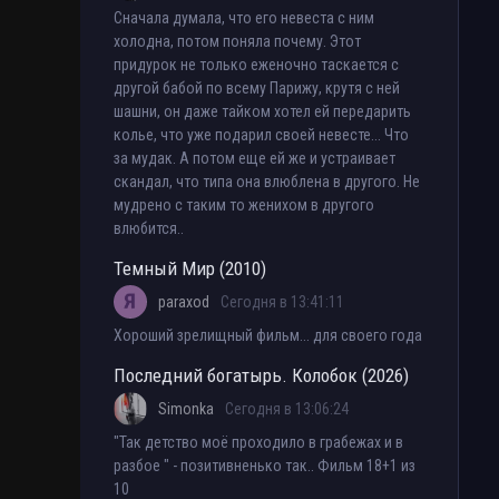
Сначала думала, что его невеста с ним
холодна, потом поняла почему. Этот
придурок не только еженочно таскается с
другой бабой по всему Парижу, крутя с ней
шашни, он даже тайком хотел ей передарить
колье, что уже подарил своей невесте... Что
за мудак. А потом еще ей же и устраивает
скандал, что типа она влюблена в другого. Не
мудрено с таким то женихом в другого
влюбится..
Темный Мир (2010)
paraxod
Сегодня в 13:41:11
Хороший зрелищный фильм... для своего года
Последний богатырь. Колобок (2026)
Simonka
Сегодня в 13:06:24
"Так детство моё проходило в грабежах и в
разбое " - позитивненько так.. Фильм 18+1 из
10