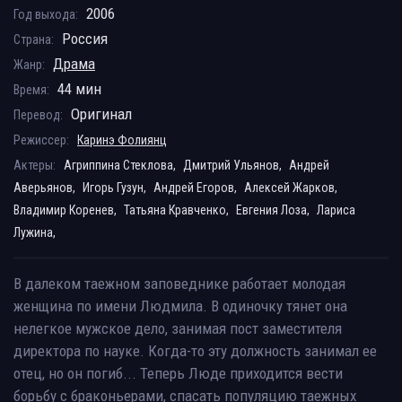
2006
Год выхода:
Россия
Страна:
Драма
Жанр:
44 мин
Время:
Оригинал
Перевод:
Режиссер:
Каринэ Фолиянц
Актеры:
Агриппина Стеклова,
Дмитрий Ульянов,
Андрей
Аверьянов,
Игорь Гузун,
Андрей Егоров,
Алексей Жарков,
Владимир Коренев,
Татьяна Кравченко,
Евгения Лоза,
Лариса
Лужина,
В далеком таежном заповеднике работает молодая
женщина по имени Людмила. В одиночку тянет она
нелегкое мужское дело, занимая пост заместителя
директора по науке. Когда-то эту должность занимал ее
отец, но он погиб... Теперь Люде приходится вести
борьбу с браконьерами, спасать популяцию таежных