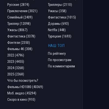
Русские (2874)
Триллеры (2110)
Приключения (3021)
Ужасы (358)
Семейный (2409)
Фантастика (1015)
Триллер (12098)
Дорамы (693)
Ужасы (8067)
Netflix (448)
Фантастика (3378)
Турецкие (1693)
Фэнтези (2350)
НАШ ТОП
Фильмы 4К (308)
По рейтингу
2022 (4796)
По просмотрам
2023 (4455)
По комментариям
2024 (3268)
2025 (2368)
Что бы посмотреть?
Фильмы HD1080 (40369)
Моб. видео (45294)
Скоро в кино (910)