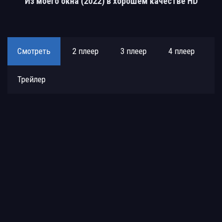
Из моего окна (2022) в хорошем качестве HD
Смотреть
2 плеер
3 плеер
4 плеер
Трейлер