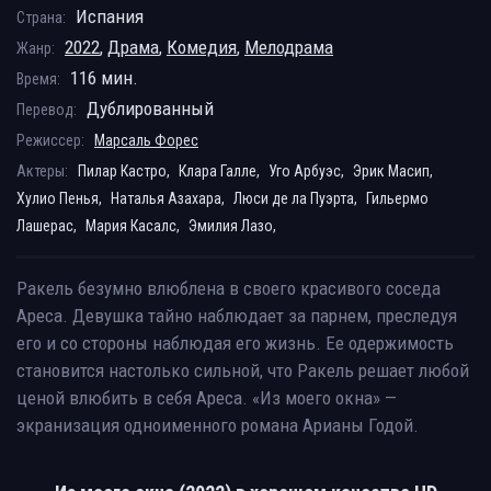
Испания
Страна:
2022
,
Драма
,
Комедия
,
Мелодрама
Жанр:
116 мин.
Время:
Дублированный
Перевод:
Режиссер:
Марсаль Форес
Актеры:
Пилар Кастро,
Клара Галле,
Уго Арбуэс,
Эрик Масип,
Хулио Пенья,
Наталья Азахара,
Люси де ла Пуэрта,
Гильермо
Лашерас,
Мария Касалс,
Эмилия Лазо,
Ракель безумно влюблена в своего красивого соседа
Ареса. Девушка тайно наблюдает за парнем, преследуя
его и со стороны наблюдая его жизнь. Ее одержимость
становится настолько сильной, что Ракель решает любой
ценой влюбить в себя Ареса. «Из моего окна» —
экранизация одноименного романа Арианы Годой.