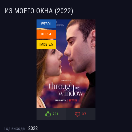
ИЗ МОЕГО ОКНА (2022)
WEBDL
КП 6.4
IMDB 5.5
201
37
2022
Год выхода: