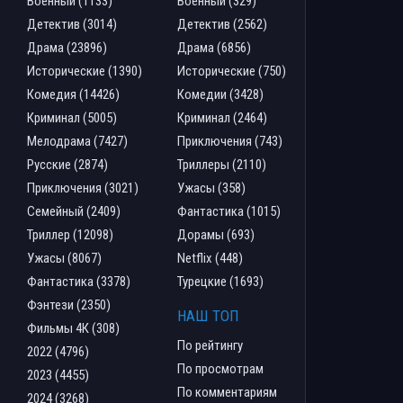
Военный (1133)
Военный (329)
Детектив (3014)
Детектив (2562)
Драма (23896)
Драма (6856)
Исторические (1390)
Исторические (750)
Комедия (14426)
Комедии (3428)
Криминал (5005)
Криминал (2464)
Мелодрама (7427)
Приключения (743)
Русские (2874)
Триллеры (2110)
Приключения (3021)
Ужасы (358)
Семейный (2409)
Фантастика (1015)
Триллер (12098)
Дорамы (693)
Ужасы (8067)
Netflix (448)
Фантастика (3378)
Турецкие (1693)
Фэнтези (2350)
НАШ ТОП
Фильмы 4К (308)
По рейтингу
2022 (4796)
По просмотрам
2023 (4455)
По комментариям
2024 (3268)