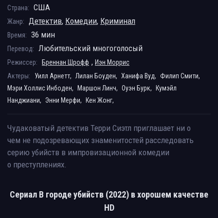
США
Страна:
Детектив
,
Комедии
,
Криминал
Жанр:
36 мин
Время:
Любительский многоголосый
Перевод:
,
Режиссер:
Бреннан Шрофф
Иэн Моррис
Актеры:
Уилл Арнетт,
Лилан Боуден,
Ханифа Вуд,
Филип Смити,
Мэри Холлис Инбоден,
Маршон Линч,
Оуэн Бурк,
Кумэйл
Нанджиани,
Энни Мерфи,
Кен Жонг,
Чудаковатый детектив Терри Сиэтл приглашает ни о
чем не подозревающих знаменитостей расследовать
серию убийств в импровизационной комедии
о преступлениях.
Сериал В городе убийств (2022) в хорошем качестве
HD