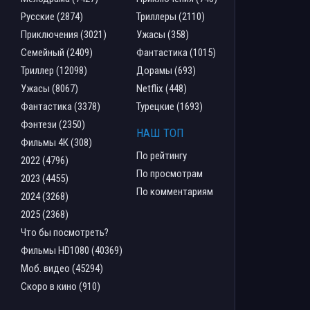
Русские (2874)
Триллеры (2110)
Приключения (3021)
Ужасы (358)
Семейный (2409)
Фантастика (1015)
Триллер (12098)
Дорамы (693)
Ужасы (8067)
Netflix (448)
Фантастика (3378)
Турецкие (1693)
Фэнтези (2350)
НАШ ТОП
Фильмы 4К (308)
По рейтингу
2022 (4796)
По просмотрам
2023 (4455)
По комментариям
2024 (3268)
2025 (2368)
Что бы посмотреть?
Фильмы HD1080 (40369)
Моб. видео (45294)
Скоро в кино (910)