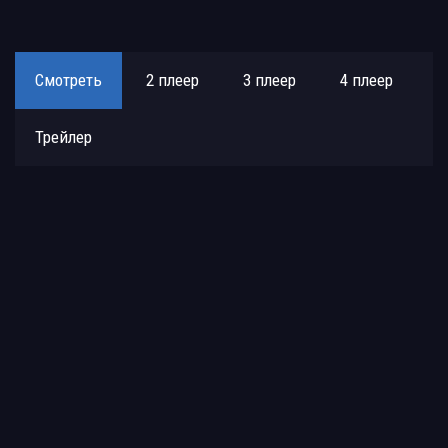
Смотреть
2 плеер
3 плеер
4 плеер
Трейлер