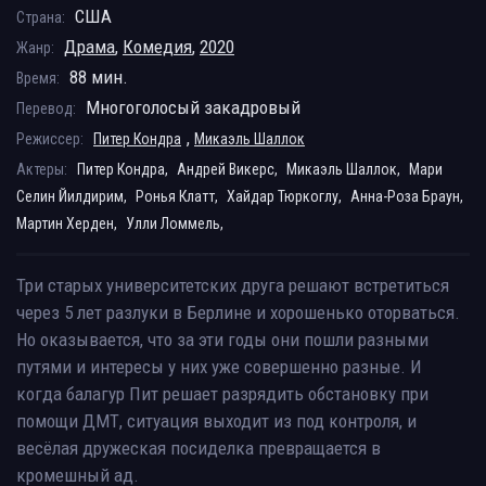
США
Страна:
Драма
,
Комедия
,
2020
Жанр:
88 мин.
Время:
Многоголосый закадровый
Перевод:
,
Режиссер:
Питер Кондра
Микаэль Шаллок
Актеры:
Питер Кондра,
Андрей Викерс,
Микаэль Шаллок,
Мари
Селин Йилдирим,
Ронья Клатт,
Хайдар Тюркоглу,
Анна-Роза Браун,
Мартин Херден,
Улли Ломмель,
Три старых университетских друга решают встретиться
через 5 лет разлуки в Берлине и хорошенько оторваться.
Но оказывается, что за эти годы они пошли разными
путями и интересы у них уже совершенно разные. И
когда балагур Пит решает разрядить обстановку при
помощи ДМТ, ситуация выходит из под контроля, и
весёлая дружеская посиделка превращается в
кромешный ад.