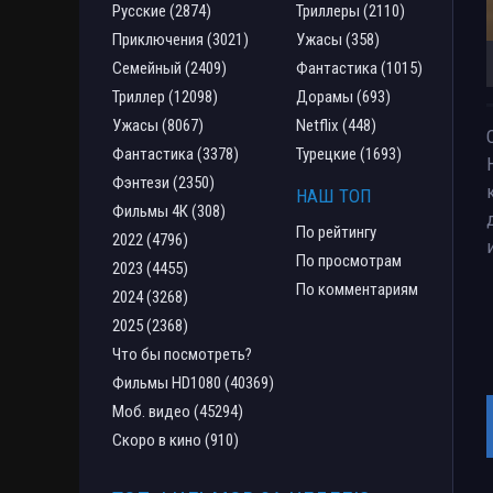
Русские (2874)
Триллеры (2110)
Приключения (3021)
Ужасы (358)
Семейный (2409)
Фантастика (1015)
Триллер (12098)
Дорамы (693)
Ужасы (8067)
Netflix (448)
Фантастика (3378)
Турецкие (1693)
Фэнтези (2350)
НАШ ТОП
Фильмы 4К (308)
По рейтингу
2022 (4796)
По просмотрам
2023 (4455)
По комментариям
2024 (3268)
2025 (2368)
Что бы посмотреть?
Фильмы HD1080 (40369)
Моб. видео (45294)
Скоро в кино (910)