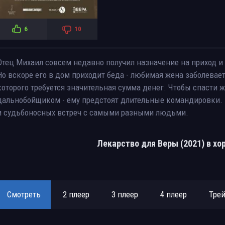
6
10
Отец Михаил совсем недавно получил назначение на приход и 
Но вскоре его в дом приходит беда - любимая жена заболевает
которого требуется значительная сумма денег. Чтобы спасти ж
дальнобойщиком - ему предстоят длительные командировки. 
и судьбоносных встреч с самыми разными людьми.
Лекарство для Веры (2021) в х
Смотреть
2 плеер
3 плеер
4 плеер
Тре