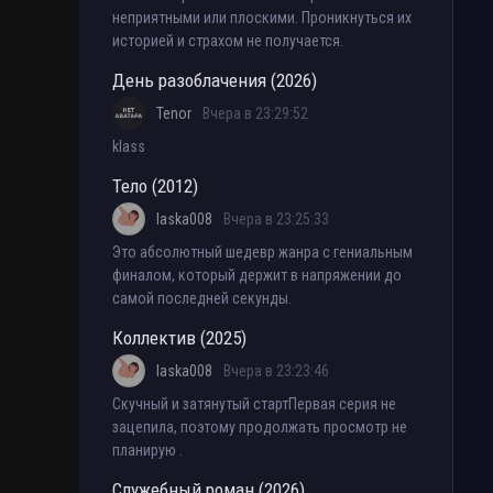
неприятными или плоскими. Проникнуться их
историей и страхом не получается.
День разоблачения (2026)
Tenor
Вчера в 23:29:52
klass
Тело (2012)
laska008
Вчера в 23:25:33
Это абсолютный шедевр жанра с гениальным
финалом, который держит в напряжении до
самой последней секунды.
Коллектив (2025)
laska008
Вчера в 23:23:46
Скучный и затянутый стартПервая серия не
зацепила, поэтому продолжать просмотр не
планирую .
Служебный роман (2026)