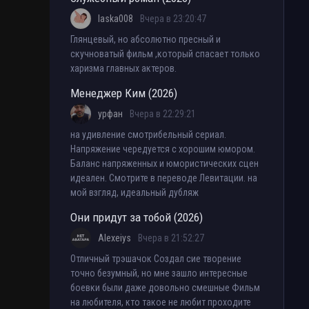
laska008
Вчера в 23:20:47
Глянцевый, но абсолютно пресный и
скучноватый фильм ,который спасает только
харизма главных актеров.
Менеджер Ким (2026)
урфан
Вчера в 22:29:21
на удивление смотрибельный сериал.
Напряжение чередуется с хорошим юмором.
Баланс напряженных и юмористических сцен
идеален. Смотрите в переводе Левитации. на
мой взгляд, идеальный дубляж
Они придут за тобой (2026)
Alexeiys
Вчера в 21:52:27
Отличный трэшачок Создал сие творение
точно безумный, но мне зашло интересные
боевки были даже довольно смешные Фильм
на любителя, кто такое не любит проходите