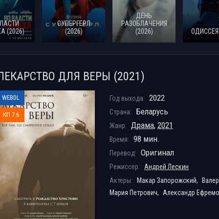
ДЕНЬ
ВЛАСТИ
СУПЕРГЕРЛ
РАЗОБЛАЧЕНИЯ
А (2026)
(2026)
(2026)
ОДИССЕЯ 
ЛЕКАРСТВО ДЛЯ ВЕРЫ (2021)
2022
WEBDL
Год выхода:
Беларусь
Страна:
КП 7.6
Драма
,
2021
Жанр:
98 мин.
Время:
Оригинал
Перевод:
Режиссер:
Андрей Лескин
Актеры:
Макар Запорожский,
Валер
Мария Петрович,
Александр Ефремо