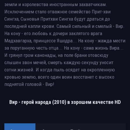
земли и королевства иностранным захватчикам.
Исключением стало отважное семейство Прит-хви
Сингха, Сыновья Притхви Сингха будут драться до
последней капли крови. Самый сильный и смелый - Вир.
На кону - его любовь к дочери заклятого врага
Мадхавгарха, принцессе Яшодра... На кону - жажда мести
за поруганную честь отца... На кону - сама жизнь Вира...
И грянул гром канонады, на поле брани отовсюду
слышен звон мечей, смерть каждую секунду уносит
сотни жизней. И когда пыль осядет на окропленную
кровью землю, всего один воин восстанет с высоко
поднятой головой - Вир!
Вир - герой народа (2010) в хорошем качестве HD