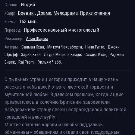
Индия
Страна:
Боевик
,
Драма
,
Мелодрама
,
Приключения
Жанр:
163 мин.
Время:
Профессиональный многоголосый
Перевод:
Режиссер:
Анил Шарма
Актеры:
Салман Кхан,
Митхун Чакраборти,
Нина Гупта,
Джеки
Шрофф,
Зарин Кхан,
Лаура Мишель Клири,
Сохаил Кхан,
Раджеш
Вивек,
Raj Premi,
Уильям Чабб,
С пыльных страниц истории приходит в нашу жизнь
рассказ о небывалой отваге, жестокой гордости и
мучительной любви. В далеком прошлом, когда Индия
превратилась в колонию Британии, завоеватели
взбудоражили страну своей несправедливой политикой
«разделяй и властвуй!».
Многие славные короли и набобы поддались
обманчивым обещаниям и отдали свои плодородные