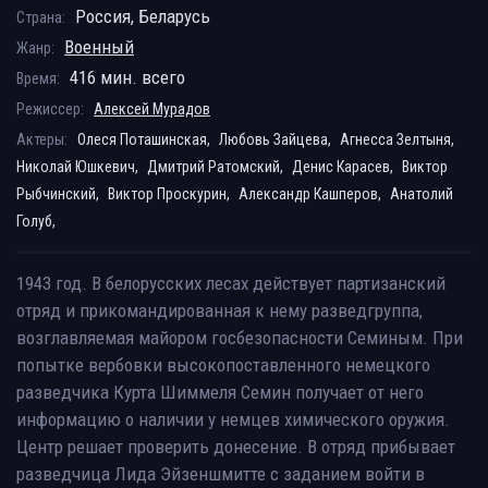
Россия, Беларусь
Страна:
Военный
Жанр:
416 мин. всего
Время:
Режиссер:
Алексей Мурадов
Актеры:
Олеся Поташинская,
Любовь Зайцева,
Агнесса Зелтыня,
Николай Юшкевич,
Дмитрий Ратомский,
Денис Карасев,
Виктор
Рыбчинский,
Виктор Проскурин,
Александр Кашперов,
Анатолий
Голуб,
1943 год. В белорусских лесах действует партизанский
отряд и прикомандированная к нему разведгруппа,
возглавляемая майором госбезопасности Семиным. При
попытке вербовки высокопоставленного немецкого
разведчика Курта Шиммеля Семин получает от него
информацию о наличии у немцев химического оружия.
Центр решает проверить донесение. В отряд прибывает
разведчица Лида Эйзеншмитте с заданием войти в