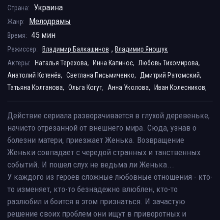
Украина
Страна:
Мелодрамы
Жанр:
45 мин
Время:
,
Режиссер:
Владимир Балкашинов
Владимир Янощук
Актеры:
Наталья Терехова,
Инна Капинос,
Любовь Тихомирова,
Анатолий Котенёв,
Светлана Письмиченко,
Дмитрий Ратомский,
Татьяна Колганова,
Ольга Когут,
Анна Уколова,
Иван Колесников,
Действие сериала разворачивается в глухой деревеньке,
начисто отрезанной от внешнего мира. Сюда, узнав о
болезни матери, приезжает Женька. Возвращение
Женьки совпадает с чередой странных и танственных
событий. И пошел слух не ведьма ли Женька...
У каждого из героев сложные любовные отношения - кто-
то изменяет, кто-то безнадежно влюблен, кто-то
разлюбил и боится в этом признаться. И зачастую
решение своих проблем они ищут в приворотных и