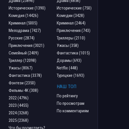
Драма (23896)
Драма (6856)
Исторические (1390)
Исторические (750)
Комедия (14426)
Комедии (3428)
Криминал (5005)
Криминал (2464)
Мелодрама (7427)
Приключения (743)
Русские (2874)
Триллеры (2110)
Приключения (3021)
Ужасы (358)
Семейный (2409)
Фантастика (1015)
Триллер (12098)
Дорамы (693)
Ужасы (8067)
Netflix (448)
Фантастика (3378)
Турецкие (1693)
Фэнтези (2350)
НАШ ТОП
Фильмы 4К (308)
По рейтингу
2022 (4796)
По просмотрам
2023 (4455)
По комментариям
2024 (3268)
2025 (2368)
Что бы посмотреть?