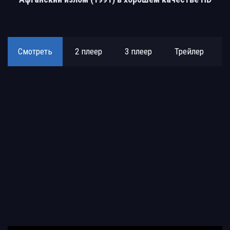
Смотреть
2 плеер
3 плеер
Трейлер