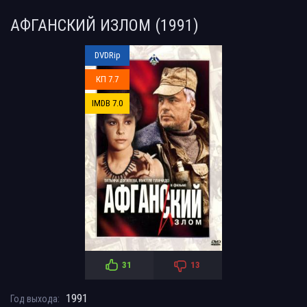
АФГАНСКИЙ ИЗЛОМ (1991)
DVDRip
КП 7.7
IMDB 7.0
31
13
1991
Год выхода: