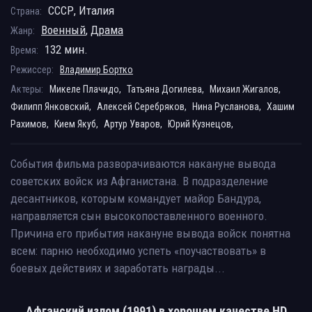
СССР, Италия
Страна:
Военный
,
Драма
Жанр:
132 мин.
Время:
Режиссер:
Владимир Бортко
Актеры:
Микеле Плачидо,
Татьяна Догилева,
Михаил Жигалов,
Филипп Янковский,
Алексей Серебряков,
Нина Русланова,
Хашим
Рахимов,
Кием Якуб,
Артур Уваров,
Юрий Кузнецов,
События фильма разворачиваются накануне вывода
советских войск из Афганистана. В подразделение
десантников, которым командует майор Бандура,
направляется сын высокопоставленного военного.
Причина его прибытия накануне вывода войск понятна
всем: парню необходимо успеть «поучаствовать» в
боевых действиях и заработать награды...
Афганский излом (1991) в хорошем качестве HD