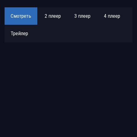
Смотреть
2 плеер
3 плеер
4 плеер
Трейлер