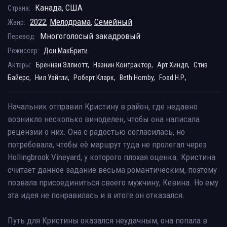
Канада, США
Страна:
2022
,
Мелодрама
,
Семейный
Жанр:
Многоголосый закадровый
Перевод:
Режиссер:
Дон МакБрити
Актеры:
Бреннан Эллиотт,
Назнин Контрактор,
Арт Хиндл,
Стив
Байерс,
Нил Уайтли,
Роберт Кларк,
Beth Hornby,
Foad H.P.,
Начальник отправил Кристину в район, где недавно
возникло несколько виноделен, чтобы она написала
рецензии о них. Она с радостью согласилась, но
потребовала, чтобы её маршрут туда не пролегал через
Hollingbrook Vineyard, у которого плохая оценка. Кристина
считает данное задание весьма романтическим, поэтому
позвала присоединиться своего мужчину, Кевина. Но ему
эта идея не понравилась и в итоге он отказался.
Путь для Кристины оказался неудачным, она попала в