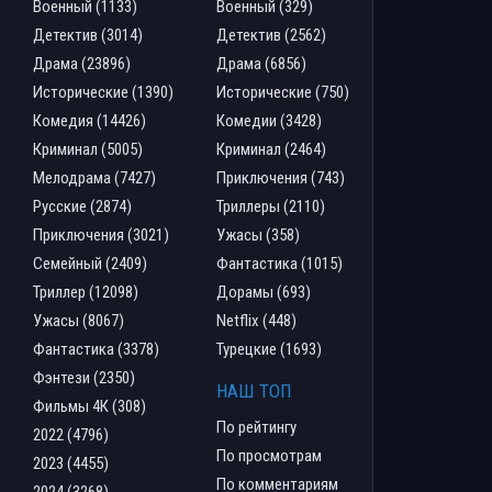
Военный (1133)
Военный (329)
Детектив (3014)
Детектив (2562)
Драма (23896)
Драма (6856)
Исторические (1390)
Исторические (750)
Комедия (14426)
Комедии (3428)
Криминал (5005)
Криминал (2464)
Мелодрама (7427)
Приключения (743)
Русские (2874)
Триллеры (2110)
Приключения (3021)
Ужасы (358)
Семейный (2409)
Фантастика (1015)
Триллер (12098)
Дорамы (693)
Ужасы (8067)
Netflix (448)
Фантастика (3378)
Турецкие (1693)
Фэнтези (2350)
НАШ ТОП
Фильмы 4К (308)
По рейтингу
2022 (4796)
По просмотрам
2023 (4455)
По комментариям
2024 (3268)