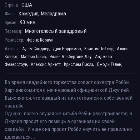
США
Страна:
Комедия
,
Мелодрама
Жанр:
93 мин.
Время:
Многоголосый закадровый
Перевод:
Режиссер:
Фрэнк Корачи
Актеры:
Адам Сэндлер,
Дрю Бэрримор,
Кристин Тейлор,
Аллен
Коверт,
Мэттью Глэйв,
Эллен Альбертини Дау,
Анджела
Фезерстоун,
Алексис Аркетт,
Кристина Пиклз,
Джоди Телен,
Во время свадебного торжества солист оркестра Робби
Харт знакомится с начинающей официанткой Джулией.
Выясняется, что каждый из них готовится к собственной
свадьбе.
Однако, волею случая женитьба Робби расстраивается, а
Джулия просит его помощь в организации своей
свадьбы. И еще она просит Робби научить ее правильно
целоваться...