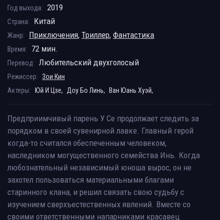
2019
Год выхода:
Китай
Страна:
Приключения
,
Триллер
,
Фантастика
Жанр:
72 мин.
Время:
Любительский двухголосый
Перевод:
Режиссер:
Зои Кин
Актеры:
Юй И Цзе,
Доу Бо Линь,
Ван Юань Хуэй,
Предприимчивый парень У Се продолжает следить за
порядком в своей сувенирной лавке. Главный герой
когда-то считался обеспеченным человеком,
наследником могущественного семейства Инь. Когда
любознательный независимый юноша вырос, он не
захотел пользоваться материальными благами
старинного клана, и решил связать свою судьбу с
изучением сверхъестественных явлений. Вместе со
своими ответственными напарниками красавец