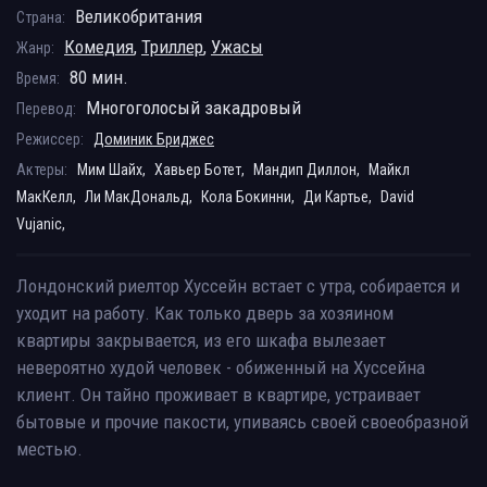
Великобритания
Страна:
Комедия
,
Триллер
,
Ужасы
Жанр:
80 мин.
Время:
Многоголосый закадровый
Перевод:
Режиссер:
Доминик Бриджес
Актеры:
Мим Шайх,
Хавьер Ботет,
Мандип Диллон,
Майкл
МакКелл,
Ли МакДональд,
Кола Бокинни,
Ди Картье,
David
Vujanic,
Лондонский риелтор Хуссейн встает с утра, собирается и
уходит на работу. Как только дверь за хозяином
квартиры закрывается, из его шкафа вылезает
невероятно худой человек - обиженный на Хуссейна
клиент. Он тайно проживает в квартире, устраивает
бытовые и прочие пакости, упиваясь своей своеобразной
местью.