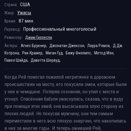
США
Страна:
Ужасы
Жанр:
87 мин.
Время:
Профессиональный многоголосый
Перевод:
Режиссер:
Джим Гиллеспи
Актеры:
Агнес Брукнер,
Джонатан Джексон,
Лаура Рэмси,
Д.Дж.
Котрона,
Рик Крамер,
Миган Гуд,
Бижу Филлипс,
Метод Мэн,
Павел Шайда,
Даветта Шервуд,
Когда Рей помогал пожилой негритянке в дорожном
происшествии на мосту, его покусали змеи, которые были
у нее в чемодане. Потеряв сознание, он упал с моста и
утонул. Спасённая бабуля ужаснулась, сказав, что в вуду
при помощи этих змей, она высасывала злую сторону из
плохих людей. Но покусав мужчину, они тем самым
переместили в него всю плохую энергию, что накопилась
в них за многие годы. И теперь оживший Рей,