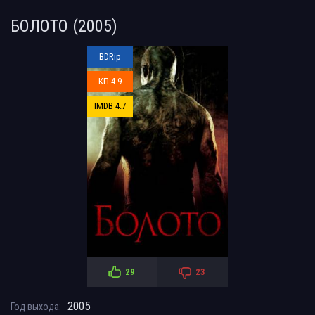
БОЛОТО (2005)
BDRip
КП 4.9
IMDB 4.7
29
23
2005
Год выхода: