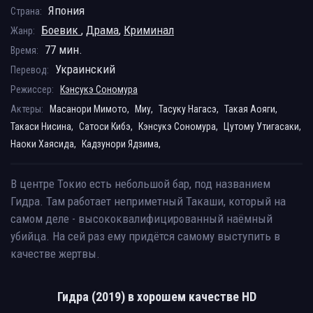
Япония
Страна:
Боевик
,
Драма
,
Криминал
Жанр:
77 мин.
Время:
Украинский
Перевод:
Режиссер:
Кэнсукэ Сономура
Актеры:
Масанори Мимото,
Миу,
Тасуку Нагасэ,
Такая Аояги,
Такаси Нисина,
Сатоси Кибэ,
Кэнсукэ Сономура,
Цутому Утигасаки,
Наоки Хаясида,
Кадзунори Ядзима,
В центре Токио есть небольшой бар, под названием
Гидра. Там работает неприметный Такаши, который на
самом деле - высококвалифицированный наёмный
убийца. На сей раз ему придётся самому выступить в
качестве жертвы.
Гидра (2019) в хорошем качестве HD