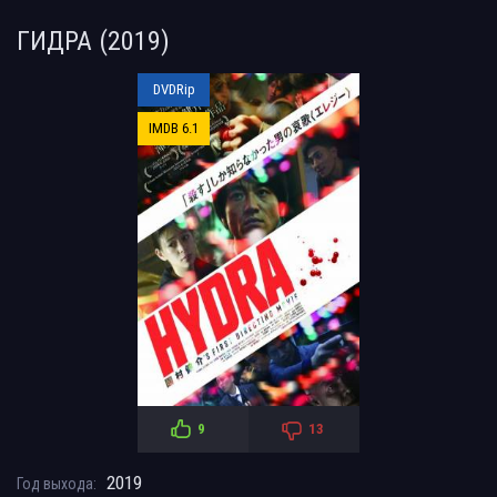
ГИДРА (2019)
DVDRip
IMDB 6.1
9
13
2019
Год выхода: