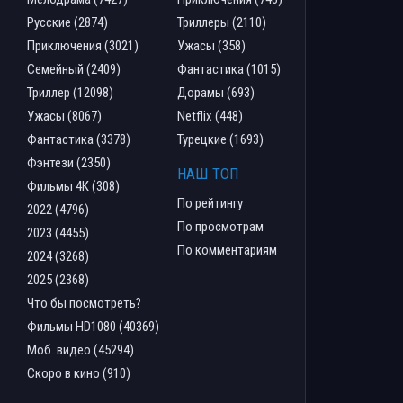
Русские (2874)
Триллеры (2110)
Приключения (3021)
Ужасы (358)
Семейный (2409)
Фантастика (1015)
Триллер (12098)
Дорамы (693)
Ужасы (8067)
Netflix (448)
Фантастика (3378)
Турецкие (1693)
Фэнтези (2350)
НАШ ТОП
Фильмы 4К (308)
По рейтингу
2022 (4796)
По просмотрам
2023 (4455)
По комментариям
2024 (3268)
2025 (2368)
Что бы посмотреть?
Фильмы HD1080 (40369)
Моб. видео (45294)
Скоро в кино (910)