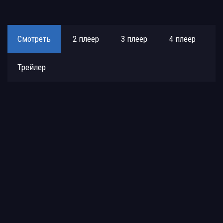
Смотреть
2 плеер
3 плеер
4 плеер
Трейлер