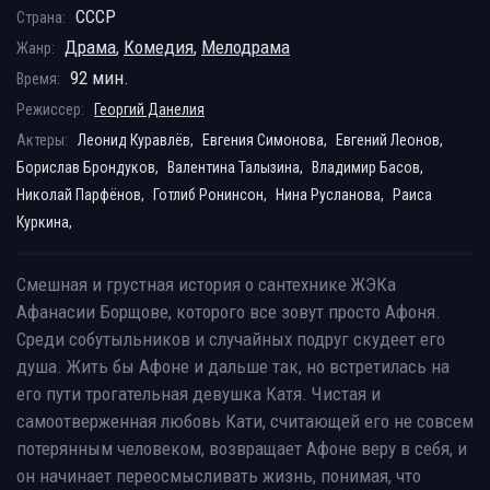
СССР
Страна:
Драма
,
Комедия
,
Мелодрама
Жанр:
92 мин.
Время:
Режиссер:
Георгий Данелия
Актеры:
Леонид Куравлёв,
Евгения Симонова,
Евгений Леонов,
Борислав Брондуков,
Валентина Талызина,
Владимир Басов,
Николай Парфёнов,
Готлиб Ронинсон,
Нина Русланова,
Раиса
Куркина,
Смешная и грустная история о сантехнике ЖЭКа
Афанасии Борщове, которого все зовут просто Афоня.
Среди собутыльников и случайных подруг скудеет его
душа. Жить бы Афоне и дальше так, но встретилась на
его пути трогательная девушка Катя. Чистая и
самоотверженная любовь Кати, считающей его не совсем
потерянным человеком, возвращает Афоне веру в себя, и
он начинает переосмысливать жизнь, понимая, что