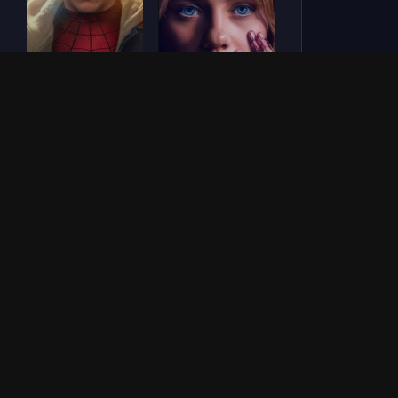
Человек-паук: Новый
СОУЛМ8ЙТ (2026)
день (2026)
Зловещие мертвецы:
Везунчик (2026)
Пекло (2026)