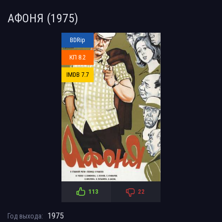
АФОНЯ (1975)
BDRip
КП 8.2
IMDB 7.7
113
22
1975
Год выхода: