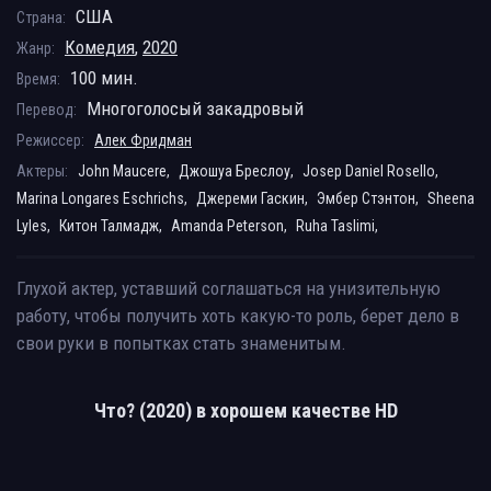
США
Страна:
Комедия
,
2020
Жанр:
100 мин.
Время:
Многоголосый закадровый
Перевод:
Режиссер:
Алек Фридман
Актеры:
John Maucere,
Джошуа Бреслоу,
Josep Daniel Rosello,
Marina Longares Eschrichs,
Джереми Гаскин,
Эмбер Стэнтон,
Sheena
Lyles,
Китон Талмадж,
Amanda Peterson,
Ruha Taslimi,
Глухой актер, уставший соглашаться на унизительную
работу, чтобы получить хоть какую-то роль, берет дело в
свои руки в попытках стать знаменитым.
Что? (2020) в хорошем качестве HD