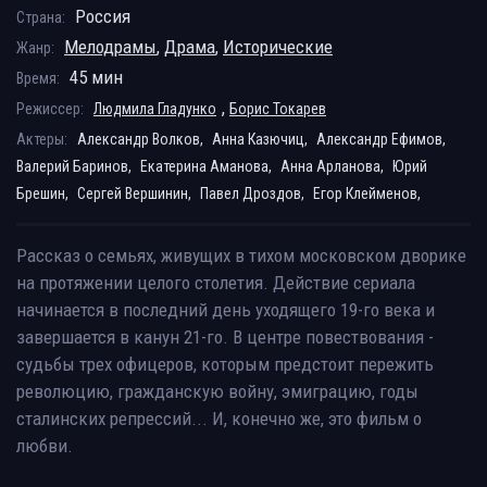
Россия
Страна:
Мелодрамы
,
Драма
,
Исторические
Жанр:
45 мин
Время:
,
Режиссер:
Людмила Гладунко
Борис Токарев
Актеры:
Александр Волков,
Анна Казючиц,
Александр Ефимов,
Валерий Баринов,
Екатерина Аманова,
Анна Арланова,
Юрий
Брешин,
Сергей Вершинин,
Павел Дроздов,
Егор Клейменов,
Рассказ о семьях, живущих в тихом московском дворике
на протяжении целого столетия. Действие сериала
начинается в последний день уходящего 19-го века и
завершается в канун 21-го. В центре повествования -
судьбы трех офицеров, которым предстоит пережить
революцию, гражданскую войну, эмиграцию, годы
сталинских репрессий... И, конечно же, это фильм о
любви.