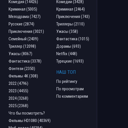
Комедия (14426)
Комедии (3428)
Криминал (5005)
Криминал (2464)
Мелодрама (7427)
Приключения (743)
Русские (2874)
Триллеры (2110)
Приключения (3021)
Ужасы (358)
Семейный (2409)
Фантастика (1015)
Триллер (12098)
Дорамы (693)
Ужасы (8067)
Netflix (448)
Фантастика (3378)
Турецкие (1693)
Фэнтези (2350)
НАШ ТОП
Фильмы 4К (308)
По рейтингу
2022 (4796)
По просмотрам
2023 (4455)
По комментариям
2024 (3268)
2025 (2368)
Что бы посмотреть?
Фильмы HD1080 (40369)
Моб. видео (45294)