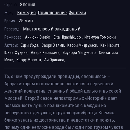
Япония
Страна:
Комедия
,
Приключение
,
Фэнтези
Жанр:
25 мин
Время:
Многоголосый закадровый
Перевод:
,
,
Режиссер:
Акиюки Синбо
Eita Higashikubo
Итамура Томоюки
Актеры:
Ёдзи Уэда,
Саори Хаями,
Каори Мидзухаси,
Кэн Нарита,
Юкиё Фудзии,
Акари Харасима,
Ясунори Мацумото,
Синъитиро
Мики,
Каору Морота,
Аи Орикаса,
То, о чем предупреждали провидцы, свершилось –
Арараги-гарем окончательно сложился в серьезный
женский коллектив, спаянный общей целью и высокой
миссией! Второй сезон неповторимых «Историй» дает
возможность лучше познакомиться с каждой из
незаурядных девушек, окружающих «братца Коёми»,
ближе узнать их достоинства и недостатки и понять,
почему одни неплохие вроде бы люди под грузом чувств