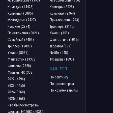
Исторические (1390)
Исторические (750)
Комедия (14426)
Комедии (3428)
Криминал (5005)
Криминал (2464)
Мелодрама (7427)
Приключения (743)
Русские (2874)
Триллеры (2110)
Приключения (3021)
Ужасы (358)
Семейный (2409)
Фантастика (1015)
Триллер (12098)
Дорамы (693)
Ужасы (8067)
Netflix (448)
Фантастика (3378)
Турецкие (1693)
Фэнтези (2350)
НАШ ТОП
Фильмы 4К (308)
По рейтингу
2022 (4796)
По просмотрам
2023 (4455)
По комментариям
2024 (3268)
2025 (2368)
Что бы посмотреть?
Фильмы HD1080 (40369)