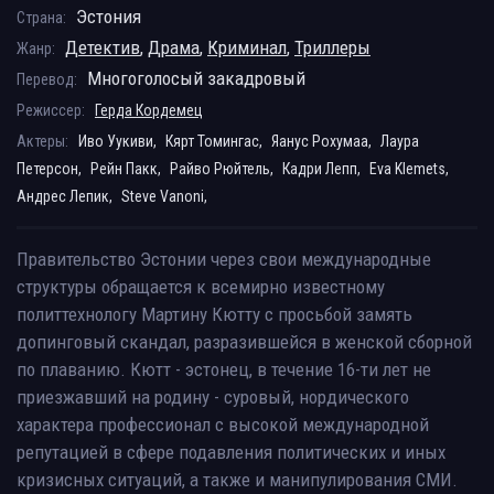
Эстония
Страна:
Детектив
,
Драма
,
Криминал
,
Триллеры
Жанр:
Многоголосый закадровый
Перевод:
Режиссер:
Герда Кордемец
Актеры:
Иво Уукиви,
Кярт Томингас,
Яанус Рохумаа,
Лаура
Петерсон,
Рейн Пакк,
Райво Рюйтель,
Кадри Лепп,
Eva Klemets,
Андрес Лепик,
Steve Vanoni,
Правительство Эстонии через свои международные
структуры обращается к всемирно известному
политтехнологу Мартину Кютту с просьбой замять
допинговый скандал, разразившейся в женской сборной
по плаванию. Кютт - эстонец, в течение 16-ти лет не
приезжавший на родину - суровый, нордического
характера профессионал с высокой международной
репутацией в сфере подавления политических и иных
кризисных ситуаций, а также и манипулирования СМИ.