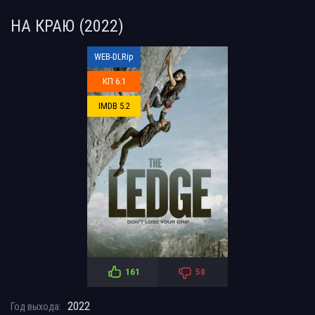
НА КРАЮ (2022)
WEB-DLRip
КП 6.1
IMDB 5.2
161
50
2022
Год выхода: