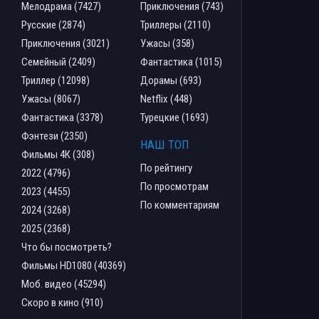
Мелодрама (7427)
Приключения (743)
Русские (2874)
Триллеры (2110)
Приключения (3021)
Ужасы (358)
Семейный (2409)
Фантастика (1015)
Триллер (12098)
Дорамы (693)
Ужасы (8067)
Netflix (448)
Фантастика (3378)
Турецкие (1693)
Фэнтези (2350)
НАШ ТОП
Фильмы 4К (308)
По рейтингу
2022 (4796)
По просмотрам
2023 (4455)
По комментариям
2024 (3268)
2025 (2368)
Что бы посмотреть?
Фильмы HD1080 (40369)
Моб. видео (45294)
Скоро в кино (910)