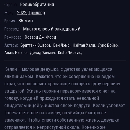
Великобритания
Страна:
2022
,
Триллер
Жанр:
86 мин.
Время:
Многоголосый закадровый
Перевод:
Режиссер:
Ховард Дж. Форд
Актеры:
Бриттани Эшворт,
Бен Лэмб,
Нэйтан Уэлш,
Луис Бойер,
Anaïs Parello,
Дэвид Уайман,
Krsto Nikcevic,
Келли – молодая девушка, с детства увлекающаяся
альпинизмом. Кажется, что ей совершенно не ведом
страх, что позволяет красавице покорять одну вершину
за другой. Жизнь героини переворачивается с ног на
голову, когда ей приходится стать невольной
свидетельницей убийства своей подруги. Келли успевает
запечатлеть все на камеру, но убийцы быстро ее
замечают. Чтобы спасти собственную жизнь, девушка
отправляется к неприступной скале. Конечно же,