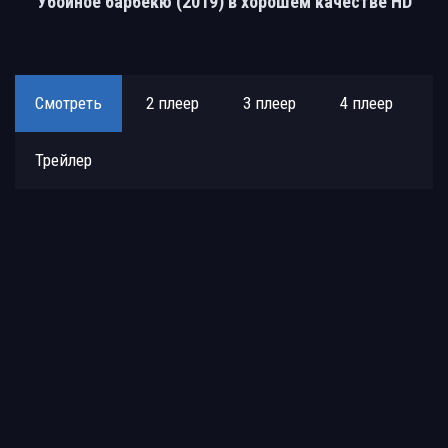
Убойное барбекю (2019) в хорошем качестве HD
Смотреть
2 плеер
3 плеер
4 плеер
Трейлер