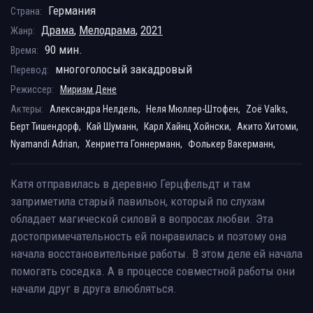
Германия
Страна:
Драма
,
Мелодрама
,
2021
Жанр:
90 мин.
Время:
многоголосый закадровый
Перевод:
Режиссер:
Мириам Дене
Актеры:
Александра Нелдель,
Неля Мюллер-Штофен,
Zoë Valks,
Берт Тишендорф,
Кай Шуманн,
Карл Хайнц Хойнски,
Акито Хитоми,
Nyamandi Adrian,
Хенриетта Гоннерманн,
Фолькер Вакерманн,
Катя отправилась в деревню Герцфельдт и там
заприметила старый павильон, который по слухам
обладает магической силовй в вопросах любви. Эта
достопримечательность ей понравилась и поэтому она
начала восстановительные работы. В этом деле ей начала
помогать соседка. А в процессе совместной работы они
начали друг в друга влюбляться.