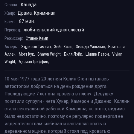
Канада
Страна:
Драма
,
Криминал
Жанр:
87 мин.
Время:
любительский одноголосый
Перевод:
Режиссер:
Стивен Кемп
Актеры:
Эддисон Тимлин,
Зейн Холц,
Зельда Уильямс,
Бриттани
Аллен,
Мэтт Кук,
Shawn Wright,
Билл Лэйк,
Шилин Патон,
Vivian
Wright,
Адриан Гриффин,
10 мая 1977 года 20-летняя Колин Стен пыталась
автостопом добраться на день рождения друга.
Последующие 7 лет она провела в плену. Девушку
похитили супруги - чета Хукер, Камерон и Джанис. Коллин
стала сексуальной рабыней Камерона, но этого, видимо,
было недостаточно, поэтому он регулярно подвергал ее
издевательствам: избивал и заставлял спать в
деревянном ящике, который стоял под кроватью