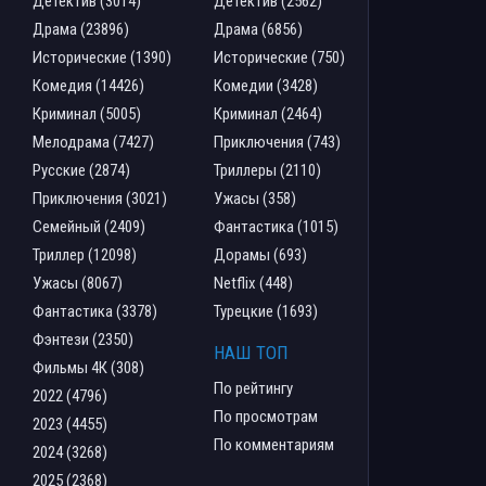
Детектив (3014)
Детектив (2562)
Драма (23896)
Драма (6856)
Исторические (1390)
Исторические (750)
Комедия (14426)
Комедии (3428)
Криминал (5005)
Криминал (2464)
Мелодрама (7427)
Приключения (743)
Русские (2874)
Триллеры (2110)
Приключения (3021)
Ужасы (358)
Семейный (2409)
Фантастика (1015)
Триллер (12098)
Дорамы (693)
Ужасы (8067)
Netflix (448)
Фантастика (3378)
Турецкие (1693)
Фэнтези (2350)
НАШ ТОП
Фильмы 4К (308)
По рейтингу
2022 (4796)
По просмотрам
2023 (4455)
По комментариям
2024 (3268)
2025 (2368)