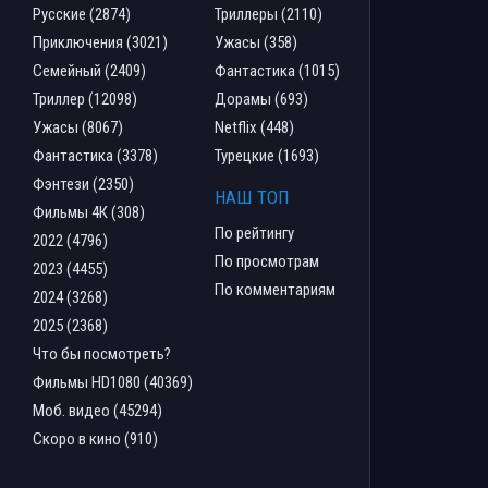
Русские (2874)
Триллеры (2110)
Приключения (3021)
Ужасы (358)
Семейный (2409)
Фантастика (1015)
Триллер (12098)
Дорамы (693)
Ужасы (8067)
Netflix (448)
Фантастика (3378)
Турецкие (1693)
Фэнтези (2350)
НАШ ТОП
Фильмы 4К (308)
По рейтингу
2022 (4796)
По просмотрам
2023 (4455)
По комментариям
2024 (3268)
2025 (2368)
Что бы посмотреть?
Фильмы HD1080 (40369)
Моб. видео (45294)
Скоро в кино (910)