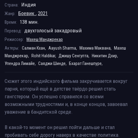
Индия
Страна:
Боевик
,
2021
Жанр:
138 мин.
Время:
двухголосый закадровый
Перевод:
Режиссер:
Махеш Манджрекар
Актеры:
Салман Кхан,
Aayush Sharma,
Махима Маквана,
Махеш
Манджрекар,
Rohit Haldikar,
Джишу Сенгупта,
Никитин Дхир,
Упендра Лимайе,
Саяджи Шинде,
Бхарат Ганешпуре,
Сюжет этого индийского фильма закручивается вокруг
парня, который ещё в детстве твёрдо решил стать
гангстером. Он успешно справился со всеми
возможными трудностями и, в конце концов, завоевал
уважение в бандитской среде.
В какой-то момент он решил пойти дальше и стал
пробивать себе дорогу наверх в качестве политика.