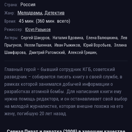
Россия
Страна:
Мелодрамы
,
Детектив
Жанр:
45 мин. (360 мин. всего)
Время:
Режиссер:
Юсуп Разыков
Актеры:
Сергей Шакуров,
Наталия Вдовина,
Елена Валюшкина,
Лев
Прыгунов,
Нелли Пшенная,
Иван Рыжиков,
Юрий Воробьев,
Эллина
Шамфарова,
Дмитрий Ратомский,
Алексей Гришин,
Главный герой – бывший сотрудник КГБ, советский
разведчик – собирается писать книгу о своей службе, в
рамках которой занимался добычей информации о
разработках атомной бомбы. Для написания книги ему
нужна помощь редактора, и он останавливает свой выбор
на молодой журналистке, которая внешне похожа на его
жену, погибшую 20 лет назад.
Сериал Пират и пиратка (2009) в хорошем качестве