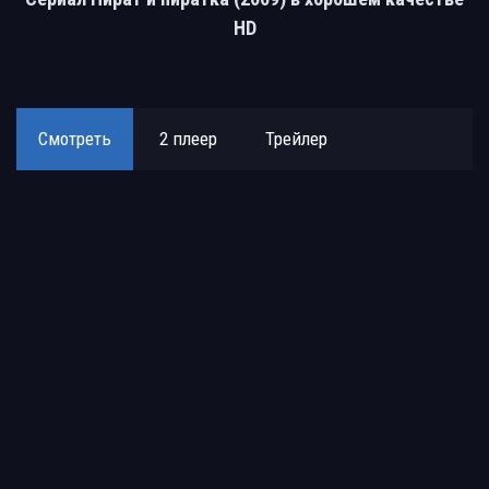
HD
Смотреть
2 плеер
Трейлер