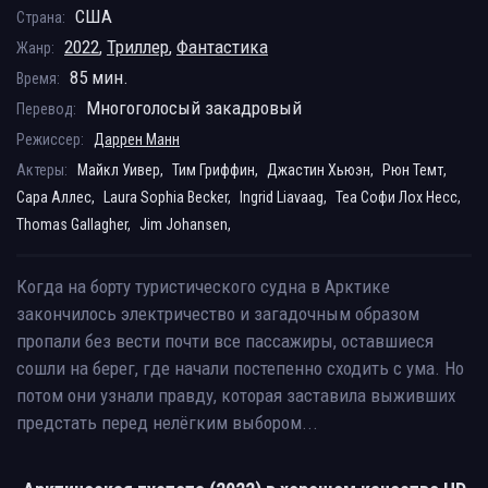
США
Страна:
2022
,
Триллер
,
Фантастика
Жанр:
85 мин.
Время:
Многоголосый закадровый
Перевод:
Режиссер:
Даррен Манн
Актеры:
Майкл Уивер,
Тим Гриффин,
Джастин Хьюэн,
Рюн Темт,
Сара Аллес,
Laura Sophia Becker,
Ingrid Liavaag,
Теа Софи Лох Несс,
Thomas Gallagher,
Jim Johansen,
Когда на борту туристического судна в Арктике
закончилось электричество и загадочным образом
пропали без вести почти все пассажиры, оставшиеся
сошли на берег, где начали постепенно сходить с ума. Но
потом они узнали правду, которая заставила выживших
предстать перед нелёгким выбором...