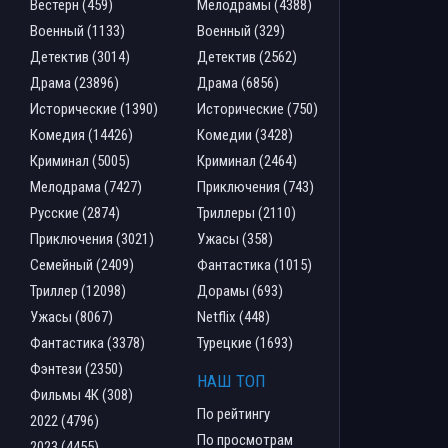
Вестерн (459)
Мелодрамы (4388)
Военный (1133)
Военный (329)
Детектив (3014)
Детектив (2562)
Драма (23896)
Драма (6856)
Исторические (1390)
Исторические (750)
Комедия (14426)
Комедии (3428)
Криминал (5005)
Криминал (2464)
Мелодрама (7427)
Приключения (743)
Русские (2874)
Триллеры (2110)
Приключения (3021)
Ужасы (358)
Семейный (2409)
Фантастика (1015)
Триллер (12098)
Дорамы (693)
Ужасы (8067)
Netflix (448)
Фантастика (3378)
Турецкие (1693)
Фэнтези (2350)
НАШ ТОП
Фильмы 4К (308)
По рейтингу
2022 (4796)
По просмотрам
2023 (4455)