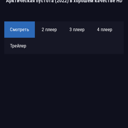
Арктическая пустота (2022) в хорошем качестве HD
Смотреть
2 плеер
3 плеер
4 плеер
Трейлер