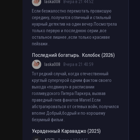
laska008
Вчера в 21:44:52
Если безжалостно перемотать провисшую
середину, получится отличный и стильный
нуарный детектив на один вечер.Посмотрела
только первую и последнюю серии ,все
остальное лишнее ,если только красивве
пейзажи .
Последний богатырь. Колобок (2026)
laska008
Вчера в 21:40:59
Тот редкий случай, когда отечественный
круглый супергерой одним фактом своего
выхода «подвинул» в расписании
голливудского Питера Паркера, вызвав
праведный гнев фанатов Marvel.Если
абстрагироваться от сетевых войн, получился
вполне Добрый,бодрый и по-хорошему
безумный фильм .
Украденный Караваджо (2025)