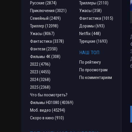
Русские (2874)
Триллеры (2110)
Приключения (3021)
Ужасы (358)
Семейный (2409)
Фантастика (1015)
Триллер (12098)
Дорамы (693)
Ужасы (8067)
Netflix (448)
Фантастика (3378)
Турецкие (1693)
Фэнтези (2350)
НАШ ТОП
Фильмы 4К (308)
По рейтингу
2022 (4796)
По просмотрам
2023 (4455)
По комментариям
2024 (3268)
2025 (2368)
Что бы посмотреть?
Фильмы HD1080 (40369)
Моб. видео (45294)
Скоро в кино (910)