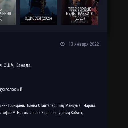
Ь
ТВОЕ СЕРДЦЕ
ЧЕНИЯ
БУДЕТ РАЗБИТО
6)
ОДИССЕЯ (2026)
(2026)
МОАНА (20
13 января 2022
я, США, Канада
вухголосый
Энни Гриндлей,
Елена Стайтелер,
Блу Манкума,
Чарльз
стофер М. Браун,
Лесли Карлсон,
Дэвид Кабитт,