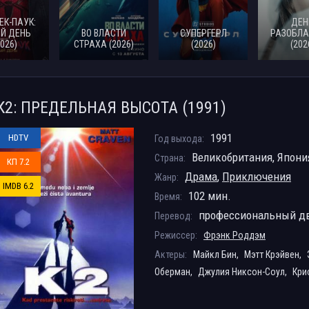
ЕК-ПАУК:
ДЕН
Й ДЕНЬ
ВО ВЛАСТИ
СУПЕРГЕРЛ
РАЗОБЛА
2026)
СТРАХА (2026)
(2026)
(202
К2: ПРЕДЕЛЬНАЯ ВЫСОТА (1991)
1991
HDTV
Год выхода:
Великобритания, Япони
Страна:
КП 7.2
Драма
,
Приключения
Жанр:
IMDB 6.2
102 мин.
Время:
профессиональный д
Перевод:
Режиссер:
Фрэнк Роддэм
Актеры:
Майкл Бин,
Мэтт Крэйвен,
Оберман,
Джулия Никсон-Соул,
Кри