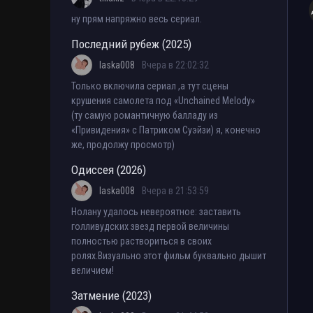
ну прям напряжно весь сериал.
Последний рубеж (2025)
laska008
Вчера в 22:02:32
Только включила сериал ,а тут сцены
крушения самолета под «Unchained Melody»
(ту самую романтичную балладу из
«Привидения» с Патриком Суэйзи) я, конечно
же, продолжу просмотр)
Одиссея (2026)
laska008
Вчера в 21:53:59
Нолану удалось невероятное: заставить
голливудских звезд первой величины
полностью раствориться в своих
ролях.Визуально этот фильм буквально дышит
величием!
Затмение (2023)