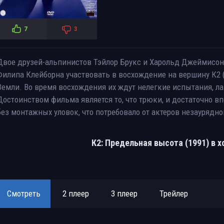
7
3
Двое друзей-альпинистов Тэйлор Брукс и Харольд Джеймисо
Филипа Клейборна участвовать в восхождение на вершину К2 
Земли. Во время восхождения их ждут нелегкие испытания, ла
Достоинством фильма является то, что трюки, и достаточно в
без монтажных уловок, что потребовало от актеров незаурядн
К2: Предельная высота (1991) в 
Смотреть
2 плеер
3 плеер
Трейлер