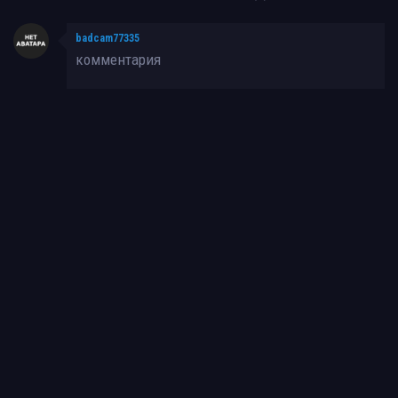
badcam77335
комментария