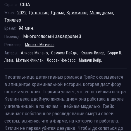
США
Страна:
2022
,
Детектив
,
Драма
,
Криминал
,
Мелодрама
,
Жанр:
Триллер
94 мин.
Время:
Многоголосый закадровый
Перевод:
Режиссер:
Моника Митчелл
Актеры:
Алисса Милано,
Сэмюэл Пейдж,
Коллин Вилер,
Бэрри В.
Леви,
Мэттью Финлан,
Лоссен Чэмберс,
Малачи Вейр,
Писательница детективных романов Грейс оказывается
в эпицентре криминальной истории, которая даст фору
сюжетам ее книг. Героиня узнает, что ее погибшая сестра
Кэтлин вела двойную жизнь: днем она работала в школе
учительницей, а по ночам — вебкам-моделью. Грейс
начинает собственное расследование смерти своей
сестры, выясняя, что в фирме, на которую та работала,
Кэтлин не первая убитая девушка. Чтобы докопаться до