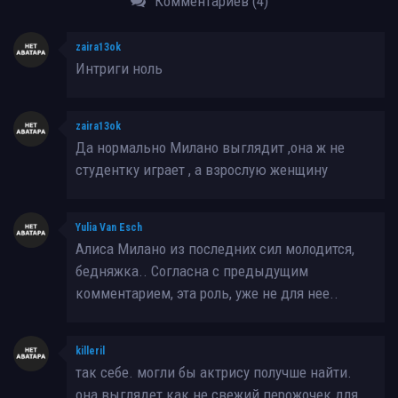
Комментариев (4)
zaira13ok
Интриги ноль
zaira13ok
Да нормально Милано выглядит ,она ж не
студентку играет , а взрослую женщину
Yulia Van Esch
Алиса Милано из последних сил молодится,
бедняжка.. Согласна с предыдущим
комментарием, эта роль, уже не для нее..
killeril
так себе. могли бы актрису получше найти.
она выглядет как не свежий перожочек для