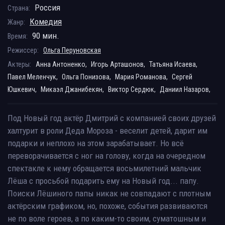
Россия
Страна:
Комедия
Жанр:
90 мин.
Время:
Режиссер:
Ольга Перуновская
Актеры:
Анна Антоненко,
Игорь Арташонов,
Татьяна Исаева,
Павел Меленчук,
Ольга Понизова,
Мария Романова,
Сергей
Юшкевич,
Микаэл Джанибекян,
Виктор Сердюк,
Даниил Назаров,
Под Новый год актёр Дмитрий с компанией своих друзей
халтурит в роли Деда Мороза - веселит детей, дарит им
подарки и неплохо на этом зарабатывает. Но всё
переворачивается с ног на голову, когда на очередном
спектакле к нему обращается восьмилетний мальчик
Лёша с просьбой подарить ему на Новый год... папу.
Поиски Лёшиного папы никак не совпадают с плотным
актёрским графиком, но, похоже, события развиваются
не по воле героев, а по каким-то своим, суматошным и