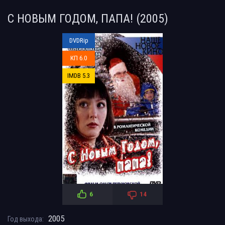
С НОВЫМ ГОДОМ, ПАПА! (2005)
DVDRip
КП 6.0
IMDB 5.3
6
14
2005
Год выхода: