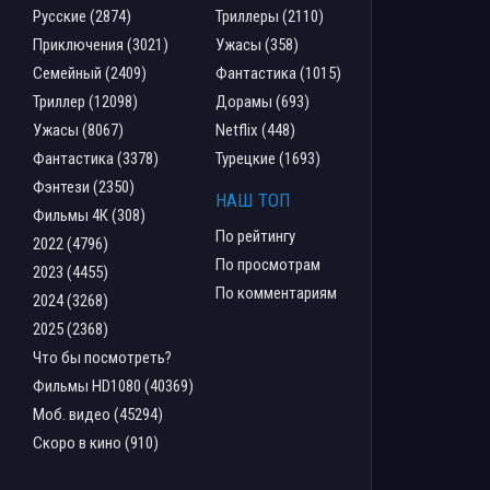
Русские (2874)
Триллеры (2110)
Приключения (3021)
Ужасы (358)
Семейный (2409)
Фантастика (1015)
Триллер (12098)
Дорамы (693)
Ужасы (8067)
Netflix (448)
Фантастика (3378)
Турецкие (1693)
Фэнтези (2350)
НАШ ТОП
Фильмы 4К (308)
По рейтингу
2022 (4796)
По просмотрам
2023 (4455)
По комментариям
2024 (3268)
2025 (2368)
Что бы посмотреть?
Фильмы HD1080 (40369)
Моб. видео (45294)
Скоро в кино (910)