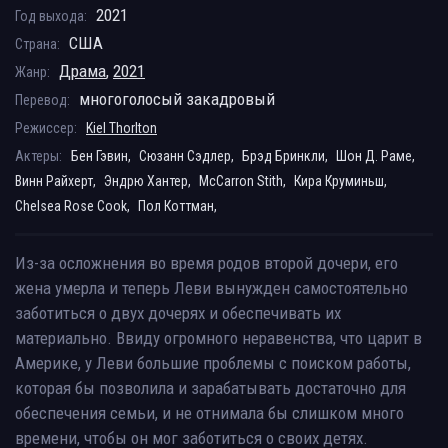
2021
Год выхода:
США
Страна:
Драма
,
2021
Жанр:
многоголосый закадровый
Перевод:
Режиссер:
Kiel Thorlton
Актеры:
Бен Гэвин,
Сюзанн Сэдлер,
Брэд Бринкли,
Шон Д. Раме,
Винн Райхерт,
Эндрю Хантер,
McCarron Stith,
Кира Круминьш,
Chelsea Rose Cook,
Пол Коттман,
Из-за осложнения во время родов второй дочери, его
жена умерла и теперь Леви вынужден самостоятельно
заботиться о двух дочерях и обеспечивать их
материально. Ввиду огромного неравенства, что царит в
Америке, у Леви большие проблемы с поиском работы,
которая бы позволила и зарабатывать достаточно для
обеспечения семьи, и не отнимала бы слишком много
времени, чтобы он мог заботиться о своих детях.