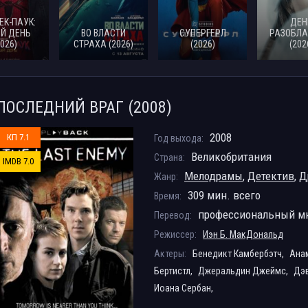
ЕК-ПАУК:
ДЕН
Й ДЕНЬ
ВО ВЛАСТИ
СУПЕРГЕРЛ
РАЗОБЛА
2026)
СТРАХА (2026)
(2026)
(202
ПОСЛЕДНИЙ ВРАГ (2008)
2008
КП 7.1
Год выхода:
Великобритания
Страна:
IMDB 7.0
Мелодрамы
,
Детектив
,
Д
Жанр:
309 мин. всего
Время:
профессиональный м
Перевод:
Режиссер:
Иэн Б. МакДональд
Актеры:
Бенедикт Камбербэтч,
Ана
Бертистл,
Джеральдин Джеймс,
Дэв
Иоана Сербан,