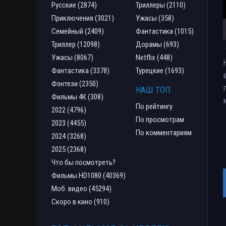
Русские (2874)
Триллеры (2110)
Приключения (3021)
Ужасы (358)
Семейный (2409)
Фантастика (1015)
Триллер (12098)
Дорамы (693)
Ужасы (8067)
Netflix (448)
Фантастика (3378)
Турецкие (1693)
Фэнтези (2350)
НАШ ТОП
Фильмы 4К (308)
По рейтингу
2022 (4796)
По просмотрам
2023 (4455)
По комментариям
2024 (3268)
2025 (2368)
Что бы посмотреть?
Фильмы HD1080 (40369)
Моб. видео (45294)
Скоро в кино (910)