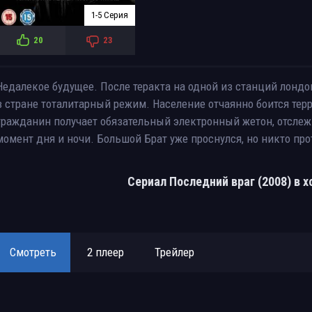
1-5 Серия
20
23
Недалекое будущее. После теракта на одной из станций лонд
в стране тоталитарный режим. Население отчаянно боится тер
гражданин получает обязательный электронный жетон, отсле
момент дня и ночи. Большой Брат уже проснулся, но никто прот
Сериал Последний враг (2008) в 
Смотреть
2 плеер
Трейлер