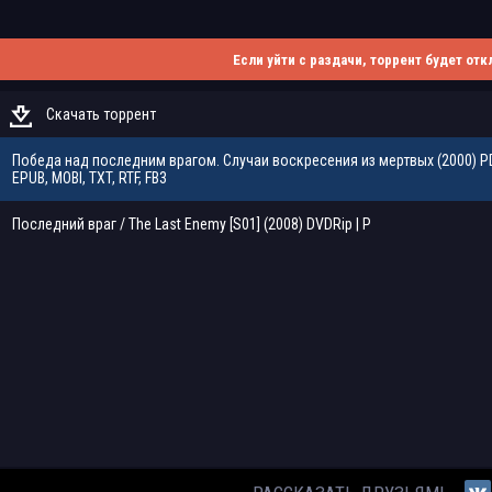
Если уйти с раздачи, торрент будет отк
Скачать торрент
Победа над последним врагом. Случаи воскресения из мертвых (2000) PDF
EPUB, MOBI, TXT, RTF, FB3
Последний враг / The Last Enemy [S01] (2008) DVDRip | P