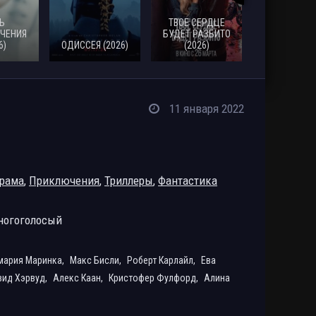
Ь
ТВОЕ СЕРДЦЕ
ЧЕНИЯ
БУДЕТ РАЗБИТО
6)
ОДИССЕЯ (2026)
(2026)
МОАНА (20
11 января 2022
рама
,
Приключения
,
Триллеры
,
Фантастика
ногоголосый
мария Маринка,
Макс Бисли,
Роберт Карлайл,
Ева
ид Хэрвуд,
Алекс Каан,
Кристофер Фулфорд,
Алина