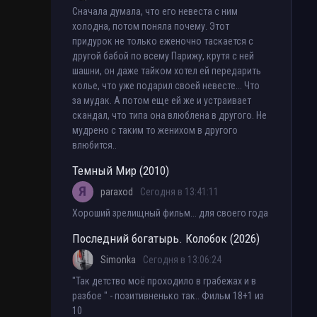
Сначала думала, что его невеста с ним
холодна, потом поняла почему. Этот
придурок не только еженочно таскается с
другой бабой по всему Парижу, крутя с ней
шашни, он даже тайком хотел ей передарить
колье, что уже подарил своей невесте... Что
за мудак. А потом еще ей же и устраивает
скандал, что типа она влюблена в другого. Не
мудрено с таким то женихом в другого
влюбится..
Темный Мир (2010)
paraxod
Сегодня в 13:41:11
Хороший зрелищный фильм... для своего года
Последний богатырь. Колобок (2026)
Simonka
Сегодня в 13:06:24
"Так детство моё проходило в грабежах и в
разбое " - позитивненько так.. Фильм 18+1 из
10