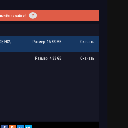
?
лючён на сайте!
, FB2,
Размер: 15.83 MB
Скачать
Размер: 4.33 GB
Скачать