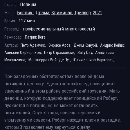
Польша
Страна:
Боевик
,
Драма
,
Криминал
,
Триллер
,
2021
Жанр:
117 мин.
Время:
профессиональный многоголосый
Перевод:
Режиссер:
Патрик Вега
Актеры:
Петр Адамчик,
Энрике Арсе,
Джим Конуэй,
Андрис Кейшс,
Алексей Серебряков,
Петр Страмовски,
Sally Day,
Анастасия
Микульчина,
Монтсеррат Ройг Де Пуг,
Юлия Венява-Наркевич,
При загадочных обстоятельствах возле её дома
похищают девочку. Единственный след похищения -
замеченный в этом районе российский грузовик. Мать
девочки, которую поддерживает полицейский Роберт,
пускается в погоню, но не может остановить
похитителей. Спустя годы, все еще терзаемый
угрызениями совести, Роберт находит ключ к разгадке,
который позволяет ему вернуться к делу.