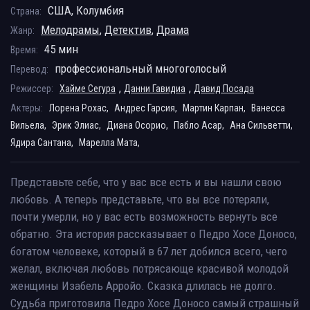
США, Колумбия
Страна:
Мелодрамы
,
Детектив
,
Драма
Жанр:
45 мин
Время:
профессиональный многоголосый
Перевод:
,
,
Режиссер:
Хайме Сегура
Данни Гавидиа
Давид Посада
Актеры:
Лорена Рохас,
Андрес Гарсия,
Мартин Карпан,
Ванесса
Вильела,
Эрик Элиас,
Диана Осорио,
Пабло Асар,
Ана Сильветти,
Ядира Сантана,
Марелла Мата,
Представьте себе, что у вас все есть и вы нашли свою
любовь. А теперь представьте, что вы все потеряли,
почти умерли, но у вас есть возможность вернуть все
обратно. Эта история рассказывает о Педро Хосе Доносо,
богатом человеке, который в 67 лет добился всего, чего
желал, включая любовь потрясающе красивой молодой
женщины Изабель Арройо. Сказка длилась не долго.
Судьба приготовила Педро Хосе Доносо самый страшный