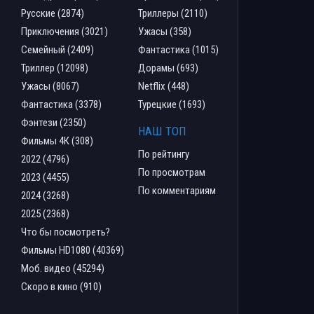
Русские (2874)
Триллеры (2110)
Приключения (3021)
Ужасы (358)
Семейный (2409)
Фантастика (1015)
Триллер (12098)
Дорамы (693)
Ужасы (8067)
Netflix (448)
Фантастика (3378)
Турецкие (1693)
Фэнтези (2350)
НАШ ТОП
Фильмы 4К (308)
По рейтингу
2022 (4796)
По просмотрам
2023 (4455)
По комментариям
2024 (3268)
2025 (2368)
Что бы посмотреть?
Фильмы HD1080 (40369)
Моб. видео (45294)
Скоро в кино (910)