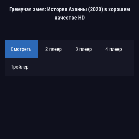
Гремучая змея: История Аханны (2020) в хорошем
качестве HD
Смотреть
2 плеер
3 плеер
4 плеер
Трейлер