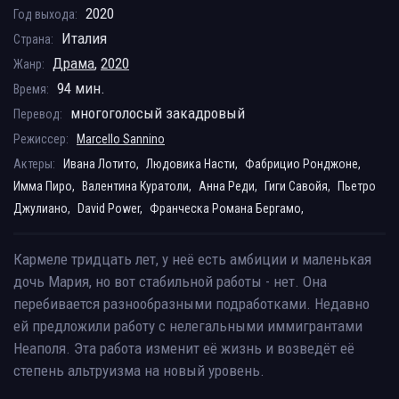
2020
Год выхода:
Италия
Страна:
Драма
,
2020
Жанр:
94 мин.
Время:
многоголосый закадровый
Перевод:
Режиссер:
Marcello Sannino
Актеры:
Ивана Лотито,
Людовика Насти,
Фабрицио Ронджоне,
Имма Пиро,
Валентина Куратоли,
Анна Реди,
Гиги Савойя,
Пьетро
Джулиано,
David Power,
Франческа Романа Бергамо,
Кармеле тридцать лет, у неё есть амбиции и маленькая
дочь Мария, но вот стабильной работы - нет. Она
перебивается разнообразными подработками. Недавно
ей предложили работу с нелегальными иммигрантами
Неаполя. Эта работа изменит её жизнь и возведёт её
степень альтруизма на новый уровень.