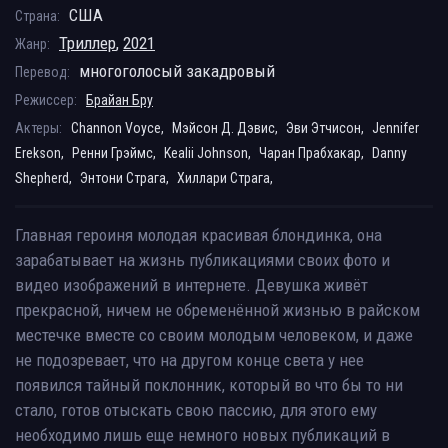
США
Страна:
Триллер
,
2021
Жанр:
многоголосый закадровый
Перевод:
Режиссер:
Брайан Бру
Актеры:
Channon Voyce,
Мэйсон Д. Дэвис,
Эви Этчисон,
Jennifer
Erekson,
Ренни Грэймс,
Kealii Johnson,
Чаран Прабхакар,
Danny
Shepherd,
Энтони Страга,
Хиллари Страга,
Главная героиня молодая красивая блондинка, она
зарабатывает на жизнь публикациями своих фото и
видео изображений в интернете. Девушка живёт
прекрасной, ничем не обременённой жизнью в райском
местечке вместе со своим молодым человеком, и даже
не подозревает, что на другом конце света у нее
появился тайный поклонник, который во что бы то ни
стало, готов отыскать свою пассию, для этого ему
необходимо лишь еще немного новых публикаций в