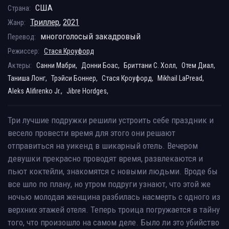
США
Страна:
Триллер
,
2021
Жанр:
многоголосый закадровый
Перевод:
Режиссер:
Стася Кроуфорд
Актеры:
Санни Мабри,
Донни Боас,
Бриттани С. Холл,
Отем Диал,
Таниша Лонг,
Трэйси Боннер,
Стася Кроуфорд,
Mikhail LaPread,
Aleks Alifirenko Jr.,
Jibre Hordges,
Три лучшие подружки решили устроить себе праздник и
весело провести время для этого они решают
отправиться на уикенд в шикарный отель. Вечером
девушки прекрасно проводят время, развлекаются и
пьют коктейли, знакомятся с новыми людьми. Вроде бы
все шло по плану, но утром подруги узнают, что этой же
ночью молодая женщина разбилась насмерть с одного из
верхних этажей отеля. Теперь троица погружается в тайну
того, что произошло на самом деле. Было ли это убийство