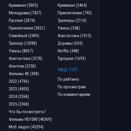
Криминал (5005)
Криминал (2464)
Мелодрама (7427)
Приключения (743)
Русские (2874)
Триллеры (2110)
Приключения (3021)
Ужасы (358)
Семейный (2409)
Фантастика (1015)
Триллер (12098)
Дорамы (693)
Ужасы (8067)
Netflix (448)
Фантастика (3378)
Турецкие (1693)
Фэнтези (2350)
НАШ ТОП
Фильмы 4К (308)
По рейтингу
2022 (4796)
По просмотрам
2023 (4455)
По комментариям
2024 (3268)
2025 (2368)
Что бы посмотреть?
Фильмы HD1080 (40369)
Моб. видео (45294)