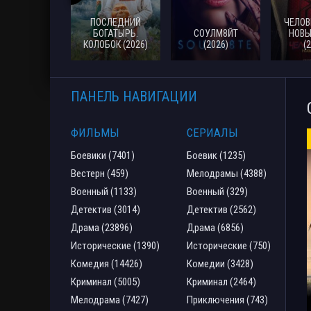
ПОСЛЕДНИЙ
ЧЕЛОВ
БОГАТЫРЬ.
СОУЛМ8ЙТ
НОВЫ
КОЛОБОК (2026)
(2026)
(
ПАНЕЛЬ НАВИГАЦИИ
ФИЛЬМЫ
СЕРИАЛЫ
Боевики (7401)
Боевик (1235)
Вестерн (459)
Мелодрамы (4388)
Военный (1133)
Военный (329)
Детектив (3014)
Детектив (2562)
Драма (23896)
Драма (6856)
Исторические (1390)
Исторические (750)
Комедия (14426)
Комедии (3428)
Криминал (5005)
Криминал (2464)
Мелодрама (7427)
Приключения (743)