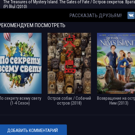
The Treasures of Mystery Island. The Gates of Fate / Остров секретов. Вра
(P) [Ru] (2010)
РАССКАЗАТЬ ДРУЗЬЯМ!
The Treasures Of Mystery Island / Остров секретов (P) [Ru] (2008)
РЕКОМЕНДУЕМ
ПОСМОТРЕТЬ
По секрету всему свету
Остров собак / Собачий
Возвращение на ост
(1-4 Сезон)
остров (2018)
Ним (2013)
ДОБАВИТЬ КОММЕНТАРИЙ