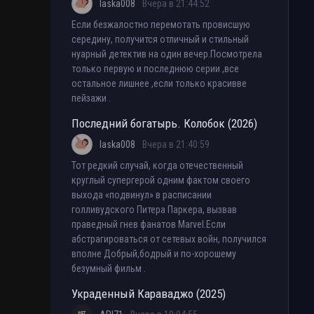
laska008
Вчера в 21:44:52
Если безжалостно перемотать провисшую
середину, получится отличный и стильный
нуарный детектив на один вечер.Посмотрела
только первую и последнюю серии ,все
остальное лишнее ,если только красивве
пейзажи .
Последний богатырь. Колобок (2026)
laska008
Вчера в 21:40:59
Тот редкий случай, когда отечественный
круглый супергерой одним фактом своего
выхода «подвинул» в расписании
голливудского Питера Паркера, вызвав
праведный гнев фанатов Marvel.Если
абстрагироваться от сетевых войн, получился
вполне Добрый,бодрый и по-хорошему
безумный фильм .
Украденный Караваджо (2025)