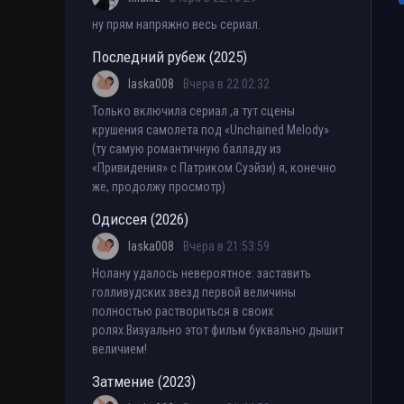
ну прям напряжно весь сериал.
Последний рубеж (2025)
laska008
Вчера в 22:02:32
Только включила сериал ,а тут сцены
крушения самолета под «Unchained Melody»
(ту самую романтичную балладу из
«Привидения» с Патриком Суэйзи) я, конечно
же, продолжу просмотр)
Одиссея (2026)
laska008
Вчера в 21:53:59
Нолану удалось невероятное: заставить
голливудских звезд первой величины
полностью раствориться в своих
ролях.Визуально этот фильм буквально дышит
величием!
Затмение (2023)