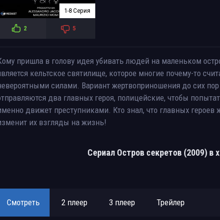
1-8 Серия
2
5
Кому пришла в голову идея убивать людей на маленьком остр
является кельтское святилище, которое многие почему-то с
невероятными силами. Вариант жертвоприношения до сих пор 
отправляются два главных героя, полицейские, чтобы попытат
именно движет преступниками. Кто знал, что главных героев 
изменит их взгляды на жизнь!
Сериал Остров секретов (2009) в
Смотреть
2 плеер
3 плеер
Трейлер