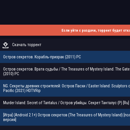
Если уйти с раздачи, торрент будет отк
Скачать торрент
Остров секретов. Корабль-призрак (2011) PC
Остров секретов. Врата судьбы / The Treasures of Mystery Island. The Gate
(2010) PC
NG. Секреты древних строителей: Остров Пасхи / Easter Island: Sculptors o
Pacific (2021) HDTVRip
Murder Island: Secret of Tantalus / Остров убийцы. Секрет Танталус (P) [Ru]
[Игра] (Android 2.1+) Остров секретов (The Treasures of Mystery Island) [п
версия]