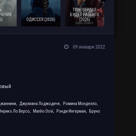
Ь
ТВОЕ СЕРДЦЕ
ЧЕНИЯ
БУДЕТ РАЗБИТО
6)
ОДИССЕЯ (2026)
(2026)
МОАНА (20
09 января 2022
ровый
Джаннини,
Джулиана Лоджодиче,
Ромина Монделло,
Энрико Ло Версо,
Manlio Dovì,
Рэнди Ингерман,
Бруно