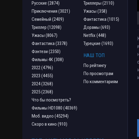
Русские (2874)
Триллеры (2110)
Приключения (3021)
Ужасы (358)
Семейный (2409)
Фантастика (1015)
Триллер (12098)
Дорамы (693)
Ужасы (8067)
Netflix (448)
Фантастика (3378)
Турецкие (1693)
Фэнтези (2350)
НАШ ТОП
Фильмы 4К (308)
По рейтингу
2022 (4796)
По просмотрам
2023 (4455)
По комментариям
2024 (3268)
2025 (2368)
Что бы посмотреть?
Фильмы HD1080 (40369)
Моб. видео (45294)
Скоро в кино (910)