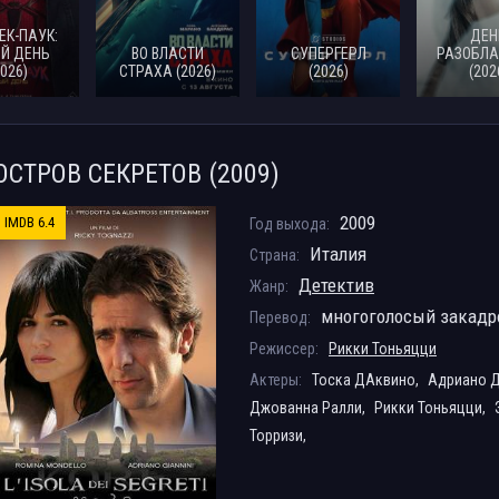
ЕК-ПАУК:
ДЕН
Й ДЕНЬ
ВО ВЛАСТИ
СУПЕРГЕРЛ
РАЗОБЛА
2026)
СТРАХА (2026)
(2026)
(202
ОСТРОВ СЕКРЕТОВ (2009)
2009
IMDB 6.4
Год выхода:
Италия
Страна:
Детектив
Жанр:
многоголосый закад
Перевод:
Режиссер:
Рикки Тоньяцци
Актеры:
Тоска ДАквино,
Адриано 
Джованна Ралли,
Рикки Тоньяцци,
Торризи,