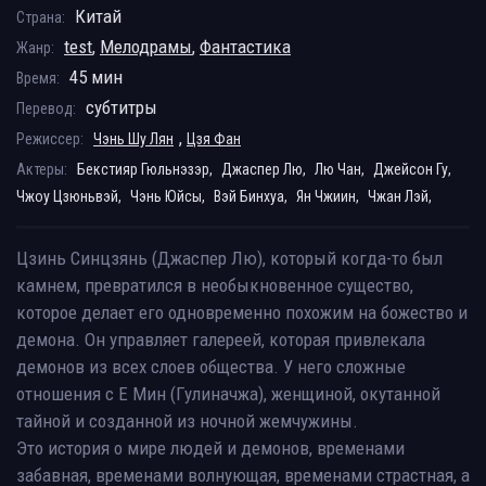
Китай
Страна:
test
,
Мелодрамы
,
Фантастика
Жанр:
45 мин
Время:
субтитры
Перевод:
,
Режиссер:
Чэнь Шу Лян
Цзя Фан
Актеры:
Бекстияр Гюльнэзэр,
Джаспер Лю,
Лю Чан,
Джейсон Гу,
Чжоу Цзюньвэй,
Чэнь Юйсы,
Вэй Бинхуа,
Ян Чжиин,
Чжан Лэй,
Цзинь Синцзянь (Джаспер Лю), который когда-то был
камнем, превратился в необыкновенное существо,
которое делает его одновременно похожим на божество и
демона. Он управляет галереей, которая привлекала
демонов из всех слоев общества. У него сложные
отношения с Е Мин (Гулиначжа), женщиной, окутанной
тайной и созданной из ночной жемчужины.
Это история о мире людей и демонов, временами
забавная, временами волнующая, временами страстная, а