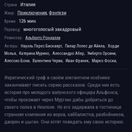
Италия
Страна:
Приключения
,
Фэнтези
Жанр:
126 мин.
Время:
многоголосый закадровый
Перевод:
Режиссер:
Альберто Рондалли
Актеры:
Науэль Перес Бискаярт,
Пилар Лопес де Айяла,
Хорди
Молья,
Катерина Мурино,
Алессандро Абер,
Умберто Орсини,
Алессио Бони,
Валентина Черви,
Иван Франек,
Марко Фоски,
Иератический граф в своём элегантном особняке
заканчивает писать серию рассказов. Среди них есть
история про молодого валунского офицера Альфонса,
чтобы проезжает через Мургию дабы добраться до
своего полка в Неаполе. Но его задержала в гостинице
странная компания из воров, каббалистов, разбойников,
дворян и цыган. Они хотят поведать ему свою историю.