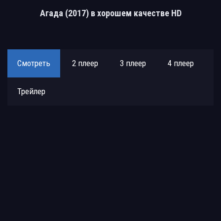
Агада (2017) в хорошем качестве HD
Смотреть
2 плеер
3 плеер
4 плеер
Трейлер