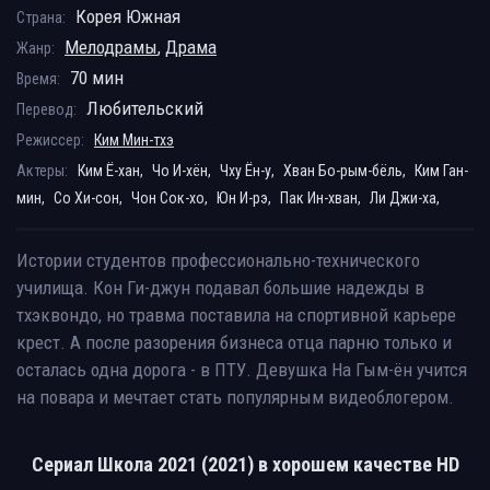
Корея Южная
Страна:
Мелодрамы
,
Драма
Жанр:
70 мин
Время:
Любительский
Перевод:
Режиссер:
Ким Мин-тхэ
Актеры:
Ким Ё-хан,
Чо И-хён,
Чху Ён-у,
Хван Бо-рым-бёль,
Ким Ган-
мин,
Со Хи-сон,
Чон Сок-хо,
Юн И-рэ,
Пак Ин-хван,
Ли Джи-ха,
Истории студентов профессионально-технического
училища. Кон Ги-джун подавал большие надежды в
тхэквондо, но травма поставила на спортивной карьере
крест. А после разорения бизнеса отца парню только и
осталась одна дорога - в ПТУ. Девушка На Гым-ён учится
на повара и мечтает стать популярным видеоблогером.
Сериал Школа 2021 (2021) в хорошем качестве HD